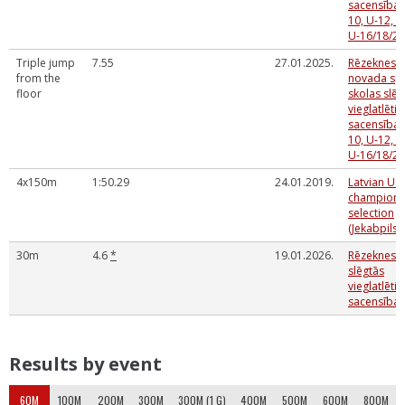
sacensības
10, U-12, U
U-16/18/20
Triple jump
7.55
27.01.2025.
Rēzeknes
from the
novada sp
floor
skolas slēg
vieglatlētik
sacensības
10, U-12, U
U-16/18/20
4x150m
1:50.29
24.01.2019.
Latvian U1
champions
selection
(Jekabpils 
30m
4.6
*
19.01.2026.
Rēzeknes 
slēgtās
vieglatlētik
sacensības
Results by event
60M
100M
200M
300M
300M (1 G)
400M
500M
600M
800M