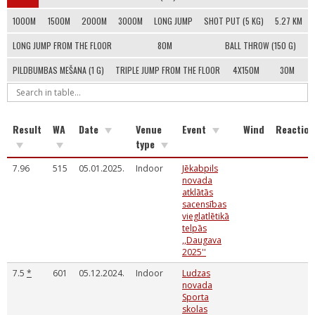
1000M
1500M
2000M
3000M
LONG JUMP
SHOT PUT (5 KG)
5.27 KM
LONG JUMP FROM THE FLOOR
80M
BALL THROW (150 G)
PILDBUMBAS MEŠANA (1 G)
TRIPLE JUMP FROM THE FLOOR
4X150M
30M
Result
WA
Date
Venue
Event
Wind
Reaction
type
7.96
515
05.01.2025.
Indoor
Jēkabpils
novada
atklātās
sacensības
vieglatlētikā
telpās
,,Daugava
2025''
7.5
*
601
05.12.2024.
Indoor
Ludzas
novada
Sporta
skolas