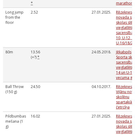
*
marathon 
Long jump
2.52
27.01.2025.
Rēzeknes
from the
novada sp
floor
skolas slēg
vieglatlētik
sacensības
10, U-12, U
U-16/18/20
80m
13.56
24.05.2018.
Jēkabpils
(+?)
*
Sporta sko
sacensības
vieglatlētik
14 un U-12
vecuma gr
Ball Throw
24.50
04.10.2017.
Rēzeknes 
(150 g)
Viļānu nov
skolēnu
spartakiād
četrcīņa
Pildbumbas
16.02
27.01.2025.
Rēzeknes
mešana (1
novada sp
g)
skolas slēg
vieglatlētik