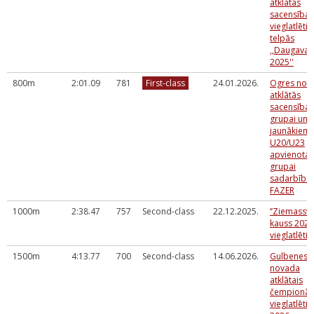
atklātās
sacensības
vieglatlētik
telpās
,,Daugava
2025''
800m
2:01.09
781
First-class
24.01.2026.
Ogres nov.
atklātās
sacensība
grupai un
jaunākiem,
U20/U23
apvienotaj
grupai
sadarbībā 
FAZER
1000m
2:38.47
757
Second-class
22.12.2025.
‘’Ziemassv
kauss 2025’
vieglatlētik
1500m
4:13.77
700
Second-class
14.06.2026.
Gulbenes
novada
atklātais
čempionāt
vieglatlētik