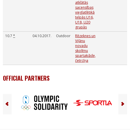
atklātās
sacensības
vieglatlētikā
telpās U16,
U18, U20
grupās
10.7
*
04.10.2017.
Outdoor
Rēzeknes un
Viļānu
novadu
skolēnu
spartakiāde,
četrcīņa
OFFICIAL PARTNERS