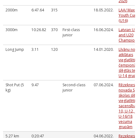
2026
2000m
6:47.64
315
18.05.2022.
LAA/ Maxi
Youth Cup
(U16)
3000m
10:26.82
370
First-class
16.06.2024.
Latvian U1
junior
and U20
Champions
Long Jump
3.11
120
14.01.2020.
Līvānu no
atklātais
vieglatlētik
čempionāt
slēgtās tel
U-14 grupa
Shot Put (5
9.47
Second-class
07.06.2024.
Rēzeknes
kg)
junior
novada Sp
skolas slēg
vieglatlētik
sacensības
10, U-12, U
U-16/18
vecuma
grupām
5.27 km
0:20:47
04.06.2022.
Rezeknes H