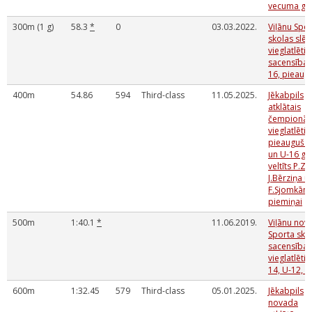
vecuma gr
300m (1 g)
58.3
*
0
03.03.2022.
Viļānu Spo
skolas slēg
vieglatlētik
sacensības
16, pieaug
400m
54.86
594
Third-class
11.05.2025.
Jēkabpils
atklātais
čempionāt
vieglatlētik
pieauguša
un U-16 gr
veltīts P.Ze
J.Bērziņa u
F.Sjomkān
piemiņai
500m
1:40.1
*
11.06.2019.
Viļānu nov
Sporta sko
sacensības
vieglatlētik
14, U-12, U
600m
1:32.45
579
Third-class
05.01.2025.
Jēkabpils
novada