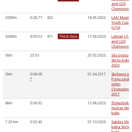
and U20
Championsh
2000m
6:28.77
422
18.05.2022.
LAA/ Maxim
Youth Cup
(U16)
3000m
9:59.53
471
Third-class
17.06.2023.
Latvian U18
and U20
Championsh
5km
25:53
25.03.2023.
Sila priežu
Stirnu buks
2023
2km
0:08:00
01.04.2017.
Skrējiens pa
*
Preiļu pilsēt
ielām
Cīruļputenis
2017
8km
0:36:32
12.08.2023.
Šlokenbeka
muižas Stirn
buks
7.20 km
0:32:43
07.10.2023.
Sabiles Vīna
kalna Stirnu
buks