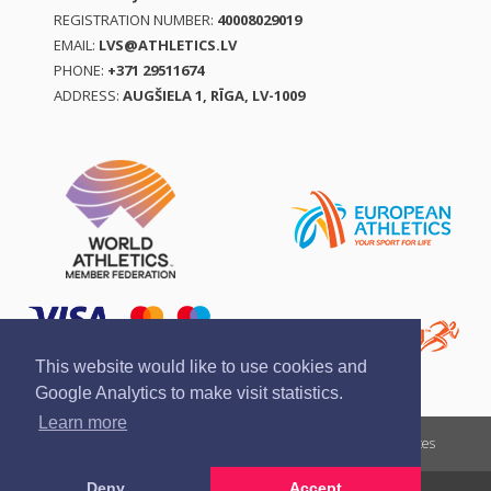
REGISTRATION NUMBER:
40008029019
EMAIL:
LVS@ATHLETICS.LV
PHONE:
+371 29511674
ADDRESS:
AUGŠIELA 1, RĪGA, LV-1009
This website would like to use cookies and
Google Analytics to make visit statistics.
Learn more
Report a violation
Privacy policy
Terms of services
Deny
Accept