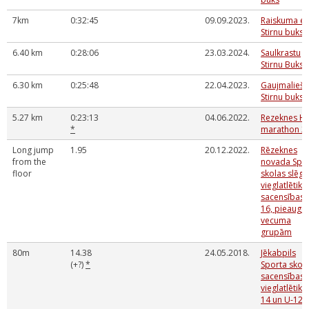
7km
0:32:45
09.09.2023.
Raiskuma ez
Stirnu buks
6.40 km
0:28:06
23.03.2024.
Saulkrastu
Stirnu Buks
6.30 km
0:25:48
22.04.2023.
Gaujmaliešu
Stirnu buks
5.27 km
0:23:13
04.06.2022.
Rezeknes Ha
*
marathon 2
Long jump
1.95
20.12.2022.
Rēzeknes
from the
novada Spo
floor
skolas slēgt
vieglatlētika
sacensības 
16, pieaugu
vecuma
grupām
80m
14.38
24.05.2018.
Jēkabpils
(+?)
*
Sporta skol
sacensības
vieglatlētikā
14 un U-12