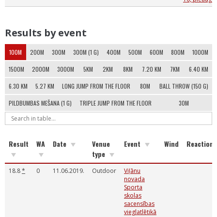
Results by event
100M
200M
300M
300M (1 G)
400M
500M
600M
800M
1000M
1500M
2000M
3000M
5KM
2KM
8KM
7.20 KM
7KM
6.40 KM
6.30 KM
5.27 KM
LONG JUMP FROM THE FLOOR
80M
BALL THROW (150 G)
PILDBUMBAS MEŠANA (1 G)
TRIPLE JUMP FROM THE FLOOR
30M
Result
WA
Date
Venue
Event
Wind
Reaction
type
18.8
*
0
11.06.2019.
Outdoor
Viļānu
novada
Sporta
skolas
sacensības
vieglatlētikā