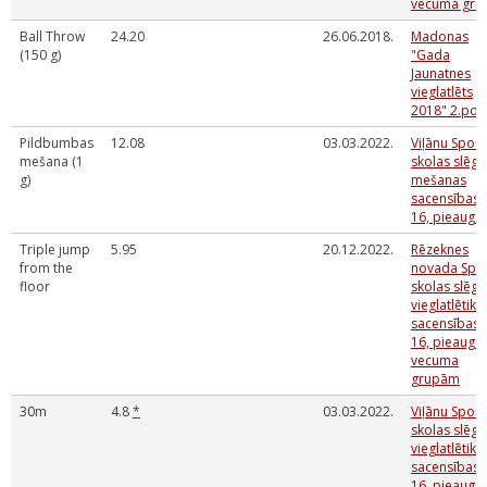
vecuma gru
Ball Throw
24.20
26.06.2018.
Madonas
(150 g)
"Gada
Jaunatnes
vieglatlēts
2018" 2.po
Pildbumbas
12.08
03.03.2022.
Viļānu Sport
mešana (1
skolas slēgt
g)
mešanas
sacensības 
16, pieaugu
Triple jump
5.95
20.12.2022.
Rēzeknes
from the
novada Spo
floor
skolas slēgt
vieglatlētika
sacensības 
16, pieaugu
vecuma
grupām
30m
4.8
*
03.03.2022.
Viļānu Sport
skolas slēgt
vieglatlētika
sacensības 
16, pieaugu