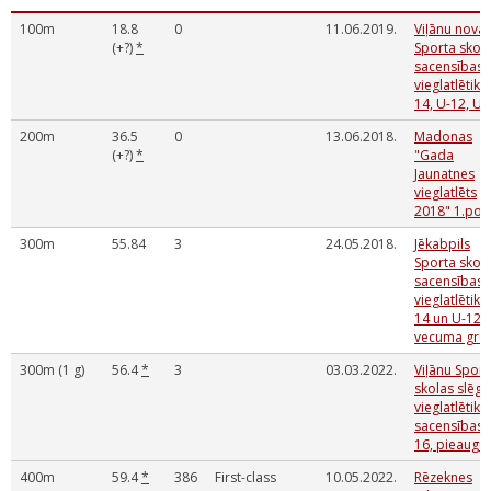
100m
18.8
0
11.06.2019.
Viļānu nova
(+?)
*
Sporta skol
sacensības
vieglatlētikā
14, U-12, U-
200m
36.5
0
13.06.2018.
Madonas
(+?)
*
"Gada
Jaunatnes
vieglatlēts
2018" 1.po
300m
55.84
3
24.05.2018.
Jēkabpils
Sporta skol
sacensības
vieglatlētikā
14 un U-12
vecuma gru
300m (1 g)
56.4
*
3
03.03.2022.
Viļānu Sport
skolas slēgt
vieglatlētika
sacensības 
16, pieaugu
400m
59.4
*
386
First-class
10.05.2022.
Rēzeknes