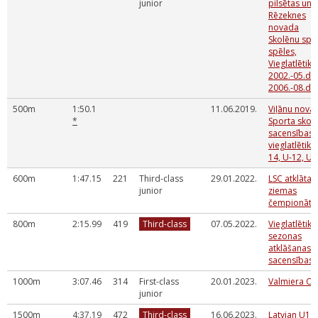
junior
pilsētas un
Rēzeknes
novada
Skolēnu spo
spēles,
Vieglatlētika
2002.-05.dz.
2006.-08.dz.
500m
1:50.1
11.06.2019.
Viļānu nova
*
Sporta skol
sacensības
vieglatlētikā
14, U-12, U-
600m
1:47.15
221
Third-class
29.01.2022.
LSC atklātais
junior
ziemas
čempionāts
800m
2:15.99
419
Third-class
07.05.2022.
Vieglatlētika
sezonas
atklāšanas
sacensības
1000m
3:07.46
314
First-class
20.01.2023.
Valmiera O
junior
1500m
4:37.19
472
Third-class
16.06.2023.
Latvian U18