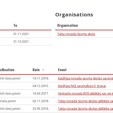
Organisations
To
Organisation
01.11.2021.
Talsu novada Sporta skola
31.10.2021.
sification
Date
Event
nd-class junior
16.11.2018.
Kuldīgas novada sporta skolas sacens
04.12.2015.
Kuldīgas NSS sacensības D grupai
nd-class junior
16.03.2017.
Ventspils novada BJSS atklātās sac.vieg
-class junior
02.11.2018.
Talsu novada Sporta skolas atklātās s
nd-class junior
25.05.2018.
Talsu novada Sporta skolas atklātās s