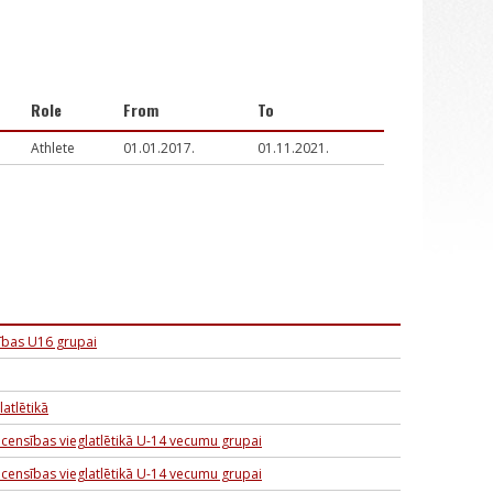
Role
From
To
Athlete
01.01.2017.
01.11.2021.
ības U16 grupai
latlētikā
acensības vieglatlētikā U-14 vecumu grupai
acensības vieglatlētikā U-14 vecumu grupai