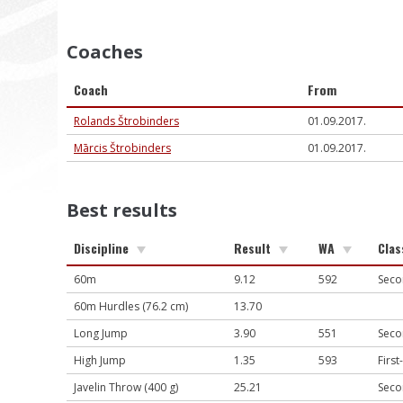
Coaches
Coach
From
Rolands Štrobinders
01.09.2017.
Mārcis Štrobinders
01.09.2017.
Best results
Discipline
Result
WA
Clas
60m
9.12
592
Seco
60m Hurdles (76.2 cm)
13.70
Long Jump
3.90
551
Seco
High Jump
1.35
593
First
Javelin Throw (400 g)
25.21
Seco