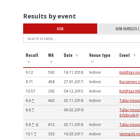
Results by event
60M
60M HURDLES (
Result
WA
Date
Venue type
Event
9.12
592
16.11.2018.
Indoor
Kuldīgas no
9.71
458
27.01.2017.
Indoor
Kurzemes z
10.57
292
04.12.2015.
Indoor
Kuldīgas NS
8.6
*
662
02.11.2018.
Indoor
Talsu novad
8.8
*
06.02.2019.
Talsu novad
6.februāri!)
8.8
*
🥉
612
02.11.2018.
Indoor
Talsu novad
10.1
*
333
16.03.2017.
Indoor
Ventspils no