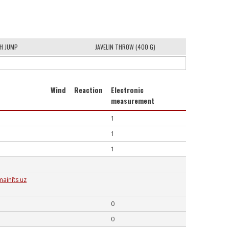
H JUMP
JAVELIN THROW (400 G)
Wind
Reaction
Electronic
measurement
1
1
1
mainīts uz
0
0