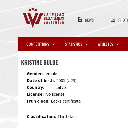
NEWS
PHOT
COMPETITIONS
STATISTICS
ATHLETES
KRISTĪNE GULBE
Gender:
female
Date of birth:
2005 (U23)
Country:
🇱🇻 Latvia
License:
No license
I run clean:
Lacks certificate
Classification:
Third-class