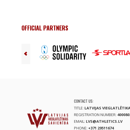
OFFICIAL PARTNERS
CONTACT US:
TITLE:
LATVIJAS VIEGLATLĒTIK
REGISTRATION NUMBER:
400080
EMAIL:
LVS@ATHLETICS.LV
PHONE:
+371 29511674