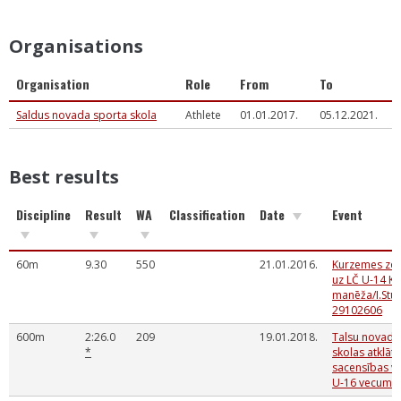
Organisations
Organisation
Role
From
To
Saldus novada sporta skola
Athlete
01.01.2017.
05.12.2021.
Best results
Discipline
Result
WA
Classification
Date
Event
60m
9.30
550
21.01.2016.
Kurzemes zon
uz LČ U-14 Ku
manēža/I.Stuk
29102606
600m
2:26.0
209
19.01.2018.
Talsu novada
*
skolas atklāt
sacensības vi
U-16 vecumu 