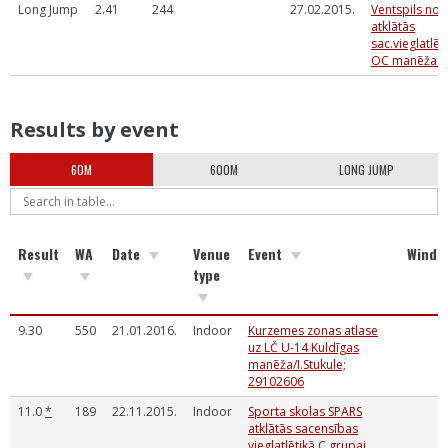
Long Jump
2.41
244
27.02.2015.
Ventspils nov
atklātās
sac.vieglatlēt
OC manēža C
Results by event
60M
600M
LONG JUMP
Result
WA
Date
Venue
Event
Wind
type
9.30
550
21.01.2016.
Indoor
Kurzemes zonas atlase
uz LČ U-14 Kuldīgas
manēža/I.Stukule;
29102606
11.0
*
189
22.11.2015.
Indoor
Sporta skolas SPARS
atklātās sacensības
vieglatlētikā C grupai