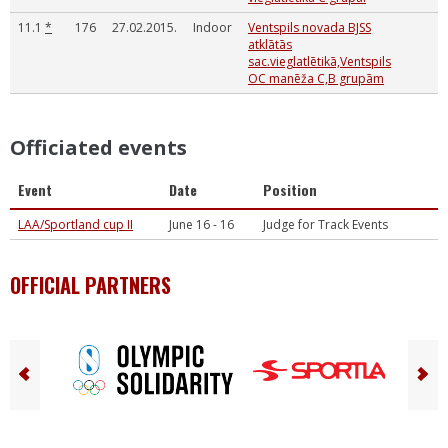
11.1
*
176
27.02.2015.
Indoor
Ventspils novada BJSS
atklātās
sac.vieglatlētikā,Ventspils
OC manēža C,B grupām
Officiated events
Event
Date
Position
LAA/Sportland cup II
June 16 - 16
Judge for Track Events
OFFICIAL PARTNERS