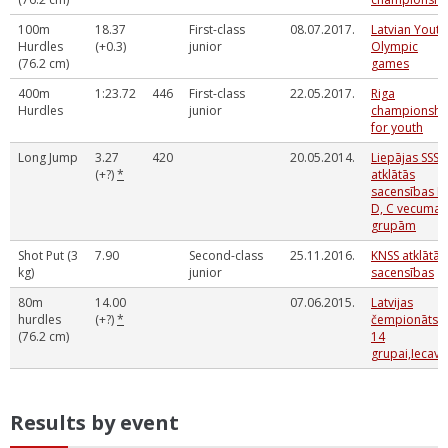
100m
18.37
First-class
08.07.2017.
Latvian Youth
Hurdles
(+0.3)
junior
Olympic
(76.2 cm)
games
400m
1:23.72
446
First-class
22.05.2017.
Riga
Hurdles
junior
championshi
for youth
Long Jump
3.27
420
20.05.2014.
Liepājas SSS
(+?)
*
atklātās
sacensības E,
D, C vecuma
grupām
Shot Put (3
7.90
Second-class
25.11.2016.
KNSS atklātās
kg)
junior
sacensības
80m
14.00
07.06.2015.
Latvijas
hurdles
(+?)
*
čempionāts U
(76.2 cm)
14
grupai,Iecava
Results by event