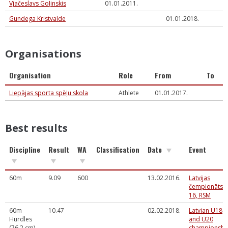
Vjačeslavs Goļinskis
01.01.2011.
Gundega Kristvalde
01.01.2018.
Organisations
Organisation
Role
From
To
Liepājas sporta spēļu skola
Athlete
01.01.2017.
Best results
Discipline
Result
WA
Classification
Date
Event
60m
9.09
600
13.02.2016.
Latvijas
čempionāts U
16, RSM
60m
10.47
02.02.2018.
Latvian U18
Hurdles
and U20
(76.2 cm)
championshi