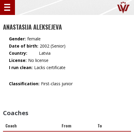
ANASTASIJA ALEKSEJEVA
Gender:
female
Date of birth:
2002 (Senior)
Country:
🇱🇻 Latvia
License:
No license
I run clean:
Lacks certificate
Classification:
First-class junior
Coaches
Coach
From
To