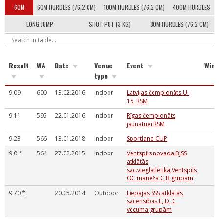
60M
60M HURDLES (76.2 CM)
100M HURDLES (76.2 CM)
400M HURDLES
LONG JUMP
SHOT PUT (3 KG)
80M HURDLES (76.2 CM)
Result
WA
Date
Venue
Event
Wind
type
9.09
600
13.02.2016.
Indoor
Latvijas čempionāts U-
16, RSM
9.11
595
22.01.2016.
Indoor
Rīgas čempionāts
jaunatnei RSM
9.23
566
13.01.2018.
Indoor
Sportland CUP
9.0
*
564
27.02.2015.
Indoor
Ventspils novada BJSS
atklātās
sac.vieglatlētikā,Ventspils
OC manēža C,B grupām
9.70
*
20.05.2014.
Outdoor
Liepājas SSS atklātās
sacensības E, D, C
vecuma grupām