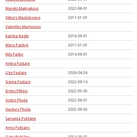
Mareks Makrjakovs
2022-06-01
Viktors Maslobojevs
2017-01-01
Valentīns Mavļonovs
Katrīna Nagle
2016-09-01
Māris Paldiņš
2017-01-01
Nils Paško
2014-09-01
Anitra Pastare
Līga Pastare
2026-04-26
Signija Pastare
2022-09-16
Ervīns Pīlēģis
2022-05-05
Artūrs Plivda
2022-06-01
Viesturs Plivda
2025-09-02
Samanta Pokšāne
Arnis Pokšāns
Gatis Pokšāns
2014-09-01