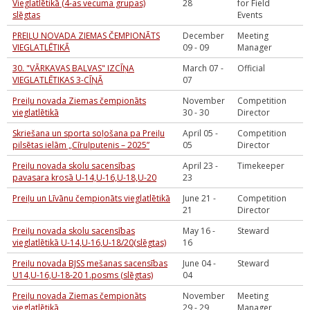
Vieglatlētikā (4-as vecuma grupas)
28
for Field
slēgtas
Events
PREIĻU NOVADA ZIEMAS ČEMPIONĀTS
December
Meeting
VIEGLATLĒTIKĀ
09 - 09
Manager
30. "VĀRKAVAS BALVAS" IZCĪŅA
March 07 -
Official
VIEGLATLĒTIKAS 3-CĪŅĀ
07
Preiļu novada Ziemas čempionāts
November
Competition
vieglatlētikā
30 - 30
Director
Skriešana un sporta soļošana pa Preiļu
April 05 -
Competition
pilsētas ielām „Cīruļputenis – 2025”
05
Director
Preiļu novada skolu sacensības
April 23 -
Timekeeper
pavasara krosā U-14,U-16,U-18,U-20
23
Preiļu un Līvānu čempionāts vieglatlētikā
June 21 -
Competition
21
Director
Preiļu novada skolu sacensības
May 16 -
Steward
vieglatlētikā U-14,U-16,U-18/20(slēgtas)
16
Preiļu novada BJSS mešanas sacensības
June 04 -
Steward
U14,U-16,U-18-20 1.posms (slēgtas)
04
Preiļu novada Ziemas čempionāts
November
Meeting
vieglatlētikā
29 - 29
Manager