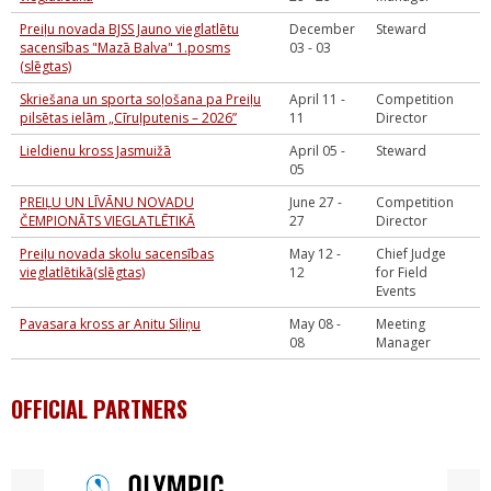
Preiļu novada BJSS Jauno vieglatlētu
December
Steward
sacensības "Mazā Balva" 1.posms
03 - 03
(slēgtas)
Skriešana un sporta soļošana pa Preiļu
April 11 -
Competition
pilsētas ielām „Cīruļputenis – 2026”
11
Director
Lieldienu kross Jasmuižā
April 05 -
Steward
05
PREIĻU UN LĪVĀNU NOVADU
June 27 -
Competition
ČEMPIONĀTS VIEGLATLĒTIKĀ
27
Director
Preiļu novada skolu sacensības
May 12 -
Chief Judge
vieglatlētikā(slēgtas)
12
for Field
Events
Pavasara kross ar Anitu Siliņu
May 08 -
Meeting
08
Manager
OFFICIAL PARTNERS