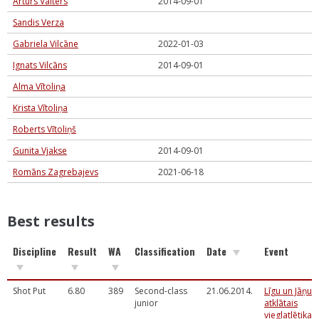
Arturs Valters
2014-09-01
Sandis Verza
Gabriela Vilcāne
2022-01-03
Ignats Vilcāns
2014-09-01
Alma Vītoliņa
Krista Vītoliņa
Roberts Vītoliņš
Gunita Vjakse
2014-09-01
Romāns Zagrebajevs
2021-06-18
Best results
Discipline
Result
WA
Classification
Date
Event
Shot Put
6.80
389
Second-class
21.06.2014.
Līgu un Jāņu
junior
atklātais
vieglatlētikas