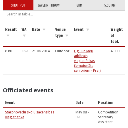
SHOT PUT
JAVELIN THROW
6KM
5.30 KM
Result
WA
Date
Venue
Event
Weight
type
of
tool.
6.80
389
21.06.2014.
Outdoor
Līgu un Jāņu
4.000
atklātais
vieglatlētikas
čempionāts
senioriem - Preiļi
Officiated events
Event
Date
Position
Starpnovadu skolu sacensības
May 08 -
Competition
vieglatlētikā
09
Secretary
Assistant