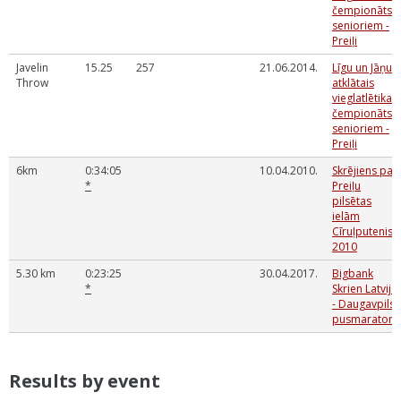
čempionāts
senioriem -
Preiļi
Javelin
15.25
257
21.06.2014.
Līgu un Jāņu
Throw
atklātais
vieglatlētikas
čempionāts
senioriem -
Preiļi
6km
0:34:05
10.04.2010.
Skrējiens pa
*
Preiļu
pilsētas
ielām
Cīruļputenis -
2010
5.30 km
0:23:25
30.04.2017.
Bigbank
*
Skrien Latvija
- Daugavpils
pusmaratons
Results by event