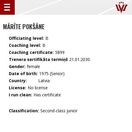
MĀRĪTE POKŠĀNE
Officiating level:
B
Coaching level:
B
Coaching certificate:
5899
Trenera sertifikāta termiņš
21.01.2030.
Gender:
female
Date of birth:
1975 (Senior)
Country:
🇱🇻 Latvia
License:
No license
I run clean:
Has certificate
Classification:
Second-class junior