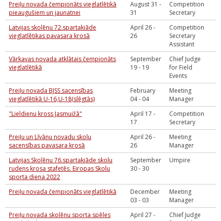
Preiļu novada čempionāts vieglatlētikā
August 31 -
Competition
pieaugušiem un jaunatnei
31
Secretary
Latvijas skolēnu 72.spartakiāde
April 26 -
Competition
vieglatlētikas pavasara krosā
26
Secretary
Assistant
Vārkavas novada atklātais čempionāts
September
Chief Judge
vieglatlētikā
19 - 19
for Field
Events
Preiļu novada BJSS sacensības
February
Meeting
vieglatlētikā U-16,U-18(slēgtās)
04 - 04
Manager
"Lieldienu kross Jasmuižā"
April 17 -
Competition
17
Secretary
Preiļu un Līvānu novadu skolu
April 26 -
Meeting
sacensības pavasara krosā
26
Manager
Latvijas Skolēnu 76.spartakiāde skolu
September
Umpire
rudens krosa stafetēs. Eiropas Skolu
30 - 30
sporta diena 2022
Preiļu novada čempionāts vieglatlētikā
December
Meeting
03 - 03
Manager
Preiļu novada skolēnu sporta spēles
April 27 -
Chief Judge