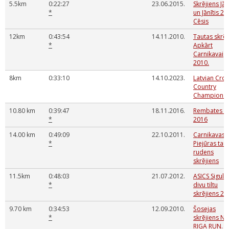
5.5km
0:22:27
23.06.2015.
Skrējiens Jān
*
un Jānītis 20
Cēsis
12km
0:43:54
14.11.2010.
Tautas skrēj
*
Apkārt
Carnikavai
2010.
8km
0:33:10
14.10.2023.
Latvian Cro
Country
Championsh
10.80 km
0:39:47
18.11.2016.
Rembates ap
*
2016
14.00 km
0:49:09
22.10.2011.
Carnikavas
*
Piejūras tau
rudens
skrējiens
11.5km
0:48:03
21.07.2012.
ASICS Siguld
*
divu tiltu
skrējiens 20
9.70 km
0:34:53
12.09.2010.
Šosejas
*
skrējiens NI
RIGA RUN.