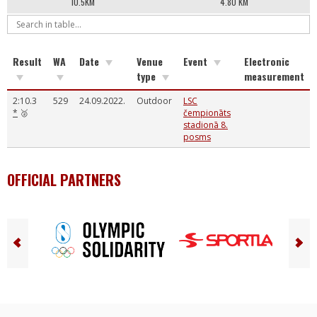
10.5KM
4.80 KM
Result
WA
Date
Venue
Event
Electronic
type
measurement
2:10.3
529
24.09.2022.
Outdoor
LSC
*
🥈
čempionāts
stadionā 8.
posms
OFFICIAL PARTNERS