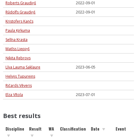
Roberts Graudiņš
2022-09-01
Rūdolfs Graudiņš
2022-09-01
Kristofers Kančs
Paula Ķirkuma
Selīna Krasta
Matīss Liepiņš
Ņikita Rebrovs
Līva Lauma Saklaure
2023-06-05
Helvijs Tupureins
Ričards Vēveris
Elza Vītola
2023-07-01
Best results
Discipline
Result
WA
Classification
Date
Event