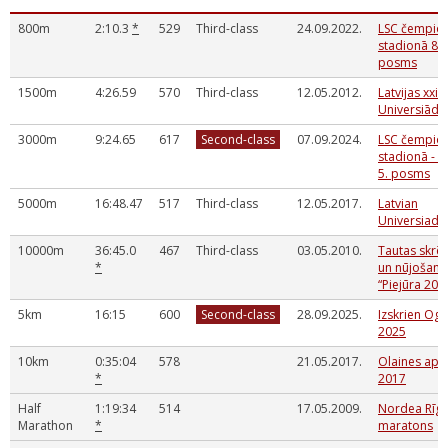
800m
2:10.3
*
529
Third-class
24.09.2022.
LSC čempio
stadionā 8.
posms
1500m
4:26.59
570
Third-class
12.05.2012.
Latvijas xxii
Universiāde
3000m
9:24.65
617
Second-class
07.09.2024.
LSC čempio
stadionā - 2
5. posms
5000m
16:48.47
517
Third-class
12.05.2017.
Latvian
Universiade
10000m
36:45.0
467
Third-class
03.05.2010.
Tautas skrēj
*
un nūjošana
“Piejūra 201
5km
16:15
600
Second-class
28.09.2025.
Izskrien Ogr
2025
10km
0:35:04
578
21.05.2017.
Olaines apļi
*
2017
Half
1:19:34
514
17.05.2009.
Nordea Rīg
Marathon
*
maratons