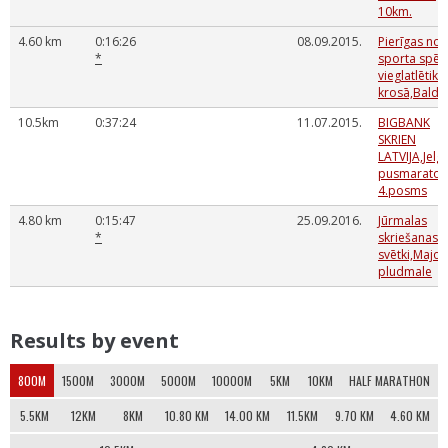
10km.
4.60 km
0:16:26
08.09.2015.
Pierīgas no
*
sporta spēl
vieglatlētika
krosā,Bald
10.5km
0:37:24
11.07.2015.
BIGBANK
SKRIEN
LATVIJA,Jelg
pusmaraton
4.posms
4.80 km
0:15:47
25.09.2016.
Jūrmalas
*
skriešanas
svētki,Major
pludmale
Results by event
800M
1500M
3000M
5000M
10000M
5KM
10KM
HALF MARATHON
5.5KM
12KM
8KM
10.80 KM
14.00 KM
11.5KM
9.70 KM
4.60 KM