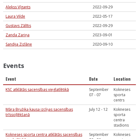
Alekss Vīgants
2022-09-29
Laura Vilde
2022-05-17
Gustavs Zālītis
2022-09-29
Zanda Zariņa
2023-09-01
Sandija Zizlāne
2020-09-10
Events
Event
Date
Location
KSC atklātās sacensības vieglatlētikā
September
Kokneses
07 - 07
sporta
centrs
Māra Bružika kausa izcīņas sacensības
July 12 - 12
Kokneses
trīssoļlēkšanā
sporta
centra
stadions
Kokneses sporta centra atklātās sacensības
September
Kokneses