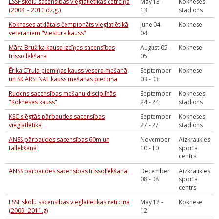
LSSF skolu sacensības vieglatlētikas četrcīņā
May 13 -
Kokneses
(2008. - 2010.dz.g.)
13
stadions
Kokneses atklātais čempionāts vieglatlētikā
June 04 -
Koknese
veterāniem "Viestura kauss"
04
Māra Bružika kausa izcīņas sacensības
August 05 -
Koknese
trīssoļlēkšanā
05
Ērika Cīruļa piemiņas kauss vesera mešanā
September
Koknese
un SK ARSENAL kauss mešanas pieccīņā
03 - 03
Rudens sacensības mešanu disciplīnās
September
Kokneses
"Kokneses kauss"
24 - 24
stadions
KSC slēgtās pārbaudes sacensības
September
Kokneses
vieglatlētikā
27 - 27
stadions
ANSS pārbaudes sacensības 60m un
November
Aizkraukles
tāllēkšanā
10 - 10
sporta
centrs
ANSS pārbaudes sacensības trīssoļlēkšanā
December
Aizkraukles
08 - 08
sporta
centrs
LSSF skolu sacensības vieglatlētikas četrcīņā
May 12 -
Koknese
(2009.-2011.g)
12