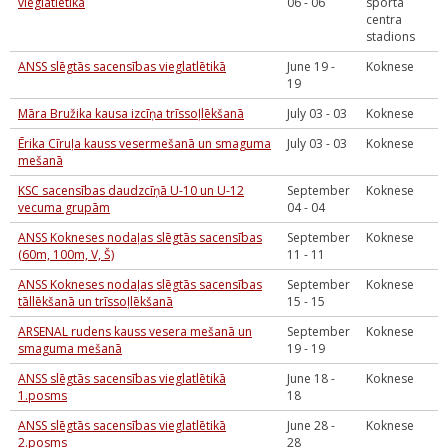
vieglatlētikā
06 - 06
sporta
centra
stadions
ANSS slēgtās sacensības vieglatlētikā
June 19 -
Koknese
19
Māra Bružika kausa izcīņa trīssoļlēkšanā
July 03 - 03
Koknese
Ērika Cīruļa kauss vesermešanā un smaguma
July 03 - 03
Koknese
mešanā
KSC sacensības daudzcīņā U-10 un U-12
September
Koknese
vecuma grupām
04 - 04
ANSS Kokneses nodaļas slēgtās sacensības
September
Koknese
(60m, 100m, V, Š)
11 - 11
ANSS Kokneses nodaļas slēgtās sacensības
September
Koknese
tāllēkšanā un trīssoļlēkšanā
15 - 15
ARSENAL rudens kauss vesera mešanā un
September
Koknese
smaguma mešanā
19 - 19
ANSS slēgtās sacensības vieglatlētikā
June 18 -
Koknese
1.posms
18
ANSS slēgtās sacensības vieglatlētikā
June 28 -
Koknese
2.posms
28