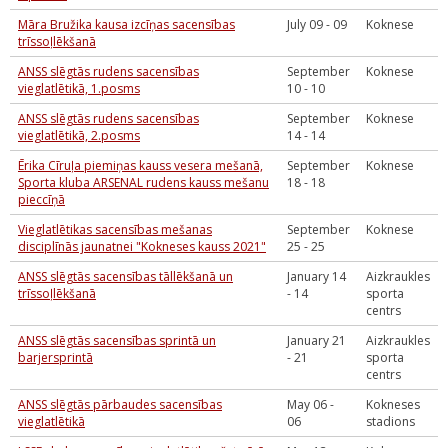
Māra Bružika kausa izcīņas sacensības
July 09 - 09
Koknese
trīssoļlēkšanā
ANSS slēgtās rudens sacensības
September
Koknese
vieglatlētikā, 1.posms
10 - 10
ANSS slēgtās rudens sacensības
September
Koknese
vieglatlētikā, 2.posms
14 - 14
Ērika Cīruļa piemiņas kauss vesera mešanā,
September
Koknese
Sporta kluba ARSENAL rudens kauss mešanu
18 - 18
pieccīņā
Vieglatlētikas sacensības mešanas
September
Koknese
disciplīnās jaunatnei "Kokneses kauss 2021"
25 - 25
ANSS slēgtās sacensības tāllēkšanā un
January 14
Aizkraukles
trīssoļlēkšanā
- 14
sporta
centrs
ANSS slēgtās sacensības sprintā un
January 21
Aizkraukles
barjersprintā
- 21
sporta
centrs
ANSS slēgtās pārbaudes sacensības
May 06 -
Kokneses
vieglatlētikā
06
stadions