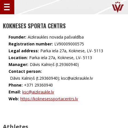
KOKNESES SPORTA CENTRS
Founder:
Aizkraukles novada pašvaldība
Registration number:
LV90009000575
Legal address:
Parka iela 27a, Koknese, LV- 5113
Location:
Parka iela 27a, Koknese, LV- 5113
Manager:
Dāvis Kalniņš (t.29360940)
Contact person:
Dāvis Kalniņš (t.29360940); ksc@aizkraukle.lv
Phone:
+371 29360940
Email:
ksc@aizkraukle.lv
Web:
https://koknesessportacentrs.lv
Athletes