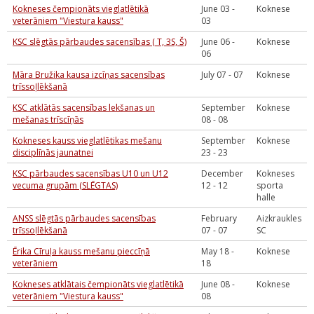
Kokneses čempionāts vieglatlētikā
June 03 -
Koknese
veterāniem "Viestura kauss"
03
KSC slēgtās pārbaudes sacensības ( T, 3S, Š)
June 06 -
Koknese
06
Māra Bružika kausa izcīņas sacensības
July 07 - 07
Koknese
trīssoļlēkšanā
KSC atklātās sacensības lekšanas un
September
Koknese
mešanas trīscīņās
08 - 08
Kokneses kauss vieglatlētikas mešanu
September
Koknese
disciplīnās jaunatnei
23 - 23
KSC pārbaudes sacensības U10 un U12
December
Kokneses
vecuma grupām (SLĒGTAS)
12 - 12
sporta
halle
ANSS slēgtās pārbaudes sacensības
February
Aizkraukles
trīssoļlēkšanā
07 - 07
SC
Ērika Cīruļa kauss mešanu pieccīņā
May 18 -
Koknese
veterāniem
18
Kokneses atklātais čempionāts vieglatlētikā
June 08 -
Koknese
veterāniem "Viestura kauss"
08