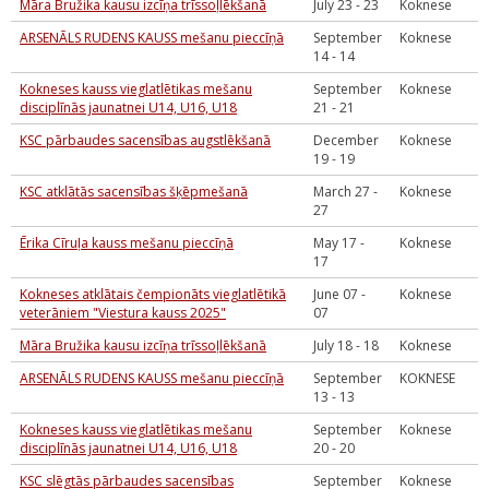
Māra Bružika kausu izcīņa trīssoļlēkšanā
July 23 - 23
Koknese
ARSENĀLS RUDENS KAUSS mešanu pieccīņā
September
Koknese
14 - 14
Kokneses kauss vieglatlētikas mešanu
September
Koknese
disciplīnās jaunatnei U14, U16, U18
21 - 21
KSC pārbaudes sacensības augstlēkšanā
December
Koknese
19 - 19
KSC atklātās sacensības šķēpmešanā
March 27 -
Koknese
27
Ērika Cīruļa kauss mešanu pieccīņā
May 17 -
Koknese
17
Kokneses atklātais čempionāts vieglatlētikā
June 07 -
Koknese
veterāniem "Viestura kauss 2025"
07
Māra Bružika kausu izcīņa trīssoļlēkšanā
July 18 - 18
Koknese
ARSENĀLS RUDENS KAUSS mešanu pieccīņā
September
KOKNESE
13 - 13
Kokneses kauss vieglatlētikas mešanu
September
Koknese
disciplīnās jaunatnei U14, U16, U18
20 - 20
KSC slēgtās pārbaudes sacensības
September
Koknese