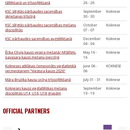
tāllēkšanā un trīssoļlēkšanā
26 - 26
KSC slēgtās pārbaudes sacensības
September
Koknese
skriešanas trīscīņā
30 - 30
KSC slēgtās pārbaudes sacensības mešanu
October
Koknese
disciplīnās
07 - 07
KSC pārbaudes sacensības augstlēkšanā
December
Koknese
04 - 04
Ērika Cīruļa kauss vesera mešanā/ ARSENAL
May 16 -
Koknese
pavasara kauss mešanu pieccīņā
16
Kokneses atklātais čempionāts vieglatletikā
June 06 -
KOKNESE
vecmeistariem "Viestura kauss 2026"
06
Māra Bružika kausu izcīņa trīssoļlēkšanā
July 31 - 31
Koknese
Kokneses kauss vieglatlētikas mešanu
September
Koknese
disciplīnās U14, U16, U18 grupām
19 - 19
OFFICIAL PARTNERS