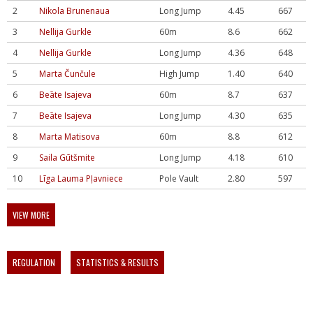
2
Nikola Brunenaua
Long Jump
4.45
667
3
Nellija Gurkle
60m
8.6
662
4
Nellija Gurkle
Long Jump
4.36
648
5
Marta Čunčule
High Jump
1.40
640
6
Beāte Isajeva
60m
8.7
637
7
Beāte Isajeva
Long Jump
4.30
635
8
Marta Matisova
60m
8.8
612
9
Saila Gūtšmite
Long Jump
4.18
610
10
Līga Lauma Pļavniece
Pole Vault
2.80
597
VIEW MORE
REGULATION
STATISTICS & RESULTS