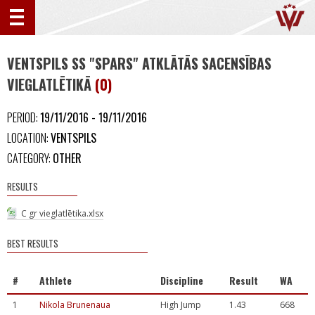
VENTSPILS SS "SPARS" ATKLĀTĀS SACENSĪBAS
VIEGLATLĒTIKĀ
(0)
PERIOD:
19/11/2016 - 19/11/2016
LOCATION:
VENTSPILS
CATEGORY:
OTHER
RESULTS
C gr vieglatlētika.xlsx
BEST RESULTS
#
Athlete
Discipline
Result
WA
1
Nikola Brunenaua
High Jump
1.43
668