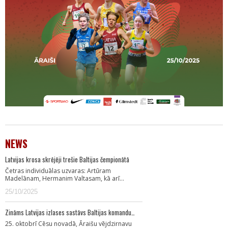
NEWS
Latvijas krosa skrējēji trešie Baltijas čempionātā
Četras individuālas uzvaras: Artūram
Madelānam, Hermanim Valtasam, kā arī…
25/10/2025
Zināms Latvijas izlases sastāvs Baltijas komandu…
25. oktobrī Cēsu novadā, Āraišu vējdzirnavu