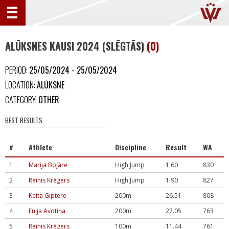
ALŪKSNES KAUSI 2024 (SLĒGTĀS)
(0)
PERIOD:
25/05/2024 - 25/05/2024
LOCATION:
ALŪKSNE
CATEGORY:
OTHER
BEST RESULTS
#
Athlete
Discipline
Result
WA
1
Marija Bojāre
High Jump
1.60
830
2
Reinis Krēgers
High Jump
1.90
827
3
Keita Giptere
200m
26.51
808
4
Enija Avotiņa
200m
27.05
763
5
Reinis Krēgers
100m
11.44
761