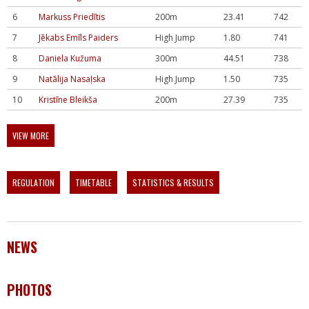
6
Markuss Priedītis
200m
23.41
742
7
Jēkabs Emīls Paiders
High Jump
1.80
741
8
Daniela Kužuma
300m
44.51
738
9
Natālija Nasaļska
High Jump
1.50
735
10
Kristīne Bleikša
200m
27.39
735
VIEW MORE
REGULATION
TIMETABLE
STATISTICS & RESULTS
NEWS
PHOTOS