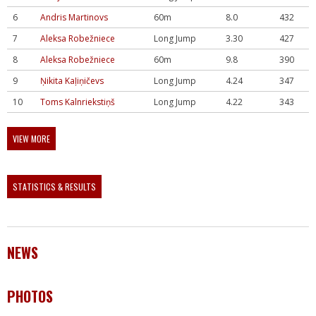
6
Andris Martinovs
60m
8.0
432
7
Aleksa Robežniece
Long Jump
3.30
427
8
Aleksa Robežniece
60m
9.8
390
9
Ņikita Kaļiņičevs
Long Jump
4.24
347
10
Toms Kalnriekstiņš
Long Jump
4.22
343
VIEW MORE
STATISTICS & RESULTS
NEWS
PHOTOS