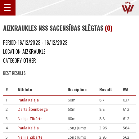
AIZKRAUKLES NSS SACENSĪBAS SLĒGTAS
(0)
PERIOD:
16/12/2023 - 16/12/2023
LOCATION:
AIZKRAUKLE
CATEGORY:
OTHER
BEST RESULTS
#
Athlete
Discipline
Result
WA
1
Paula Kalēja
60m
8.7
637
2
Dārta Šteinberga
60m
8.8
612
3
Nellija Zībārte
60m
8.8
612
4
Paula Kalēja
Long Jump
3.96
564
5
Nellija Zībārte
Long Jump
3.95
562