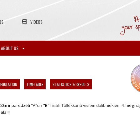
OS
VIDEOS
ABOUT US
EGULATION
TIMETABLE
STATISTICS & RESULTS
! 60m ir paredzēti "A"un "B" fināli. Tāllēkšanā visiem dalībniekiem 4. megin
āla !!!