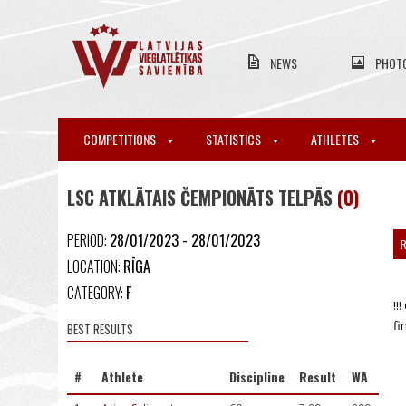
NEWS
PHOT
COMPETITIONS
STATISTICS
ATHLETES
LSC ATKLĀTAIS ČEMPIONĀTS TELPĀS
(0)
PERIOD:
28/01/2023 - 28/01/2023
R
LOCATION:
RĪGA
CATEGORY:
F
!!
fin
BEST RESULTS
#
Athlete
Discipline
Result
WA