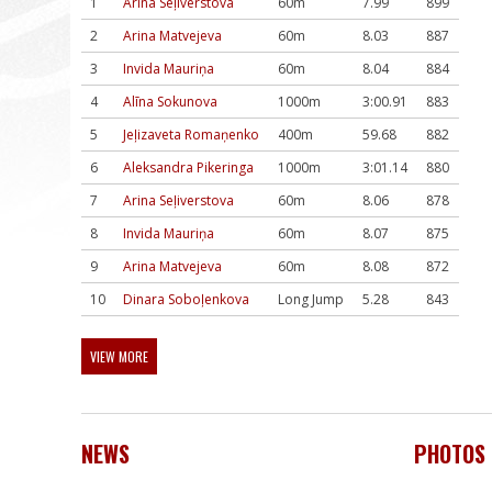
1
Arina Seļiverstova
60m
7.99
899
2
Arina Matvejeva
60m
8.03
887
3
Invida Mauriņa
60m
8.04
884
4
Alīna Sokunova
1000m
3:00.91
883
5
Jeļizaveta Romaņenko
400m
59.68
882
6
Aleksandra Pikeringa
1000m
3:01.14
880
7
Arina Seļiverstova
60m
8.06
878
8
Invida Mauriņa
60m
8.07
875
9
Arina Matvejeva
60m
8.08
872
10
Dinara Soboļenkova
Long Jump
5.28
843
VIEW MORE
NEWS
PHOTOS