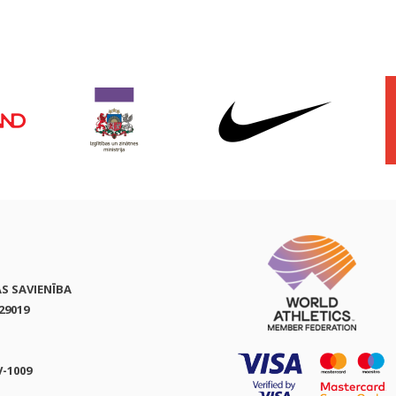
AS SAVIENĪBA
29019
V-1009