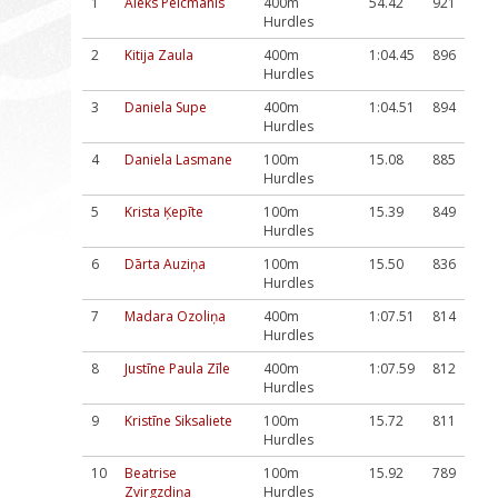
1
Aleks Pelcmanis
400m
54.42
921
Hurdles
2
Kitija Zaula
400m
1:04.45
896
Hurdles
3
Daniela Supe
400m
1:04.51
894
Hurdles
4
Daniela Lasmane
100m
15.08
885
Hurdles
5
Krista Ķepīte
100m
15.39
849
Hurdles
6
Dārta Auziņa
100m
15.50
836
Hurdles
7
Madara Ozoliņa
400m
1:07.51
814
Hurdles
8
Justīne Paula Zīle
400m
1:07.59
812
Hurdles
9
Kristīne Siksaliete
100m
15.72
811
Hurdles
10
Beatrise
100m
15.92
789
Zvirgzdiņa
Hurdles