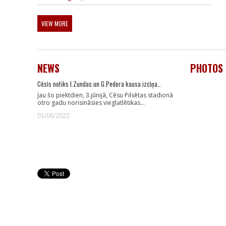
VIEW MORE
NEWS
PHOTOS
Cēsīs notiks I.Zundas un G.Pedera kausa izcīņa…
Jau šo piektdien, 3.jūnijā, Cēsu Pilsētas stadionā
otro gadu norisināsies vieglatlētikas…
01/06/2022