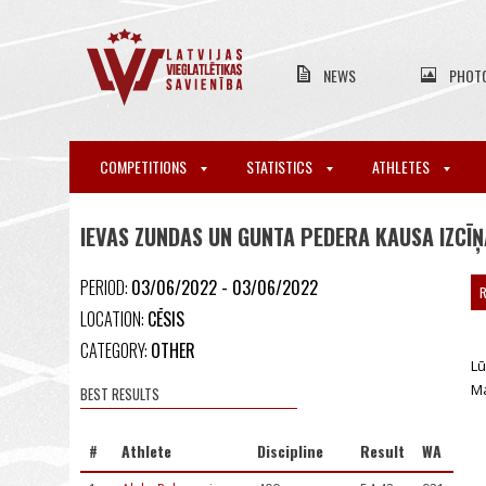
NEWS
PHOT
COMPETITIONS
STATISTICS
ATHLETES
IEVAS ZUNDAS UN GUNTA PEDERA KAUSA IZCĪ
PERIOD:
03/06/2022 - 03/06/2022
R
LOCATION:
CĒSIS
CATEGORY:
OTHER
Lū
Ma
BEST RESULTS
#
Athlete
Discipline
Result
WA