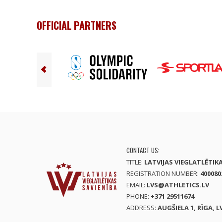
OFFICIAL PARTNERS
CONTACT US:
TITLE:
LATVIJAS VIEGLATLĒTIK
REGISTRATION NUMBER:
400080
EMAIL:
LVS@ATHLETICS.LV
PHONE:
+371 29511674
ADDRESS:
AUGŠIELA 1, RĪGA, L