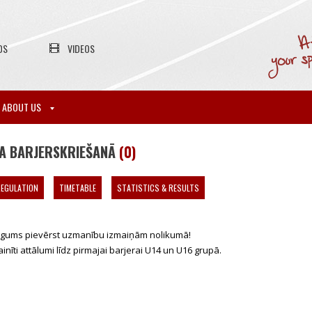
OS
VIDEOS
ABOUT US
ŅA BARJERSKRIEŠANĀ
(0)
EGULATION
TIMETABLE
STATISTICS & RESULTS
gums pievērst uzmanību izmaiņām nolikumā!
inīti attālumi līdz pirmajai barjerai U14 un U16 grupā.