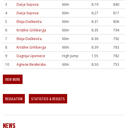
3
Darja Sopova
60m
8.19
840
4
Darja Sopova
60m
8.27
817
5
Elvija Daškeviča
60m
8.31
806
6
Kristīne Grīnberga
60m
8.35
794
7
Elvija Daškeviča
60m
8.36
792
8
Kristīne Grīnberga
60m
8.39
783
9
Dagnija Upeniece
High Jump
1.55
782
10
Agnese Besikirska
60m
8.50
753
VIEW MORE
REGULATION
STATISTICS & RESULTS
NEWS