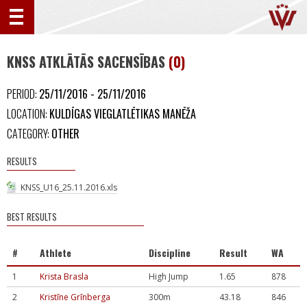
KNSS ATKLĀTĀS SACENSĪBAS
(0)
PERIOD:
25/11/2016 - 25/11/2016
LOCATION:
KULDĪGAS VIEGLATLĒTIKAS MANĒŽA
CATEGORY:
OTHER
RESULTS
KNSS_U16_25.11.2016.xls
BEST RESULTS
#
Athlete
Discipline
Result
WA
1
Krista Brasla
High Jump
1.65
878
2
Kristīne Grīnberga
300m
43.18
846