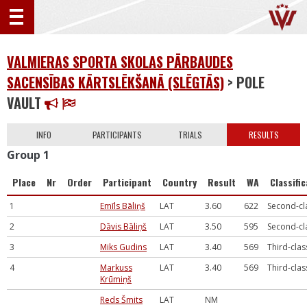
VALMIERAS SPORTA SKOLAS PĀRBAUDES
SACENSĪBAS KĀRTSLĒKŠANĀ (SLĒGTĀS)
> POLE
VAULT
INFO
PARTICIPANTS
TRIALS
RESULTS
Group 1
Place
Nr
Order
Participant
Country
Result
WA
Classifi
1
Emīls Bāliņš
LAT
3.60
622
Second-cl
2
Dāvis Bāliņš
LAT
3.50
595
Second-cl
3
Miks Gudins
LAT
3.40
569
Third-clas
4
Markuss
LAT
3.40
569
Third-clas
Krūmiņš
Reds Šmits
LAT
NM