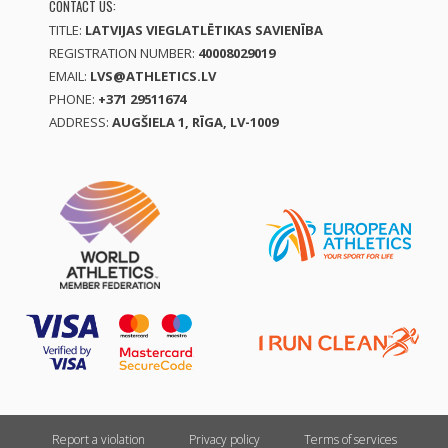
CONTACT US:
TITLE:
LATVIJAS VIEGLATLĒTIKAS SAVIENĪBA
REGISTRATION NUMBER:
40008029019
EMAIL:
LVS@ATHLETICS.LV
PHONE:
+371 29511674
ADDRESS:
AUGŠIELA 1, RĪGA, LV-1009
Report a violation
Privacy policy
Terms of services