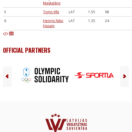
Maskalāns
5
Toms Vīle
LAT
1.55
98
6
Henrijs Niko
LAT
1.25
24
Hasani
OFFICIAL PARTNERS