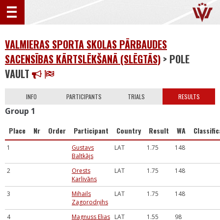
VALMIERAS SPORTA SKOLAS PĀRBAUDES
SACENSĪBAS KĀRTSLĒKŠANĀ (SLĒGTĀS)
> POLE
VAULT
INFO
PARTICIPANTS
TRIALS
RESULTS
Group 1
Place
Nr
Order
Participant
Country
Result
WA
Classifi
1
Gustavs
LAT
1.75
148
Baltkājs
2
Orests
LAT
1.75
148
Karlivāns
3
Mihails
LAT
1.75
148
Zagorodņihs
4
Magnuss Elias
LAT
1.55
98