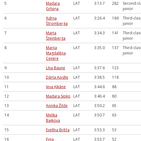
5
Madara
LAT
3:13.7
282
Second-cl
Grīviņa
junior
6
Adrija
LAT
3:26.4
189
Third-clas
Štromberga
junior
7
Marta
LAT
3:34.3
141
Third-clas
Šteinberga
junior
8
Marija
LAT
3:35.0
137
Third-clas
Magdalēna
junior
Ceijere
9
Līva Baune
LAT
3:37.6
123
10
Dārta Apsīte
LAT
3:38.5
118
11
Ieva Ķikāne
LAT
3:44.6
88
12
Madara Sipko
LAT
3:46.4
80
13
Annika Žilde
LAT
3:50.2
65
14
Melika
LAT
3:50.7
63
Baikova
15
Evelīna Brēža
LAT
3:53.3
53
16
Evija
LAT
3:53.7
52