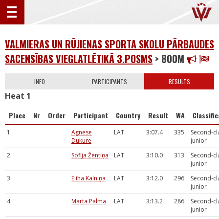
VALMIERAS UN RŪJIENAS SPORTA SKOLU PĀRBAUDES
SACENSĪBAS VIEGLATLĒTIKĀ 3.POSMS
> 800M
INFO
PARTICIPANTS
RESULTS
Heat 1
Place
Nr
Order
Participant
Country
Result
WA
Classifi
1
Agnese
LAT
3:07.4
335
Second-cl
Dukure
junior
2
Sofija Žentiņa
LAT
3:10.0
313
Second-cl
junior
3
Elīna Kalniņa
LAT
3:12.0
296
Second-cl
junior
4
Marta Palma
LAT
3:13.2
286
Second-cl
junior