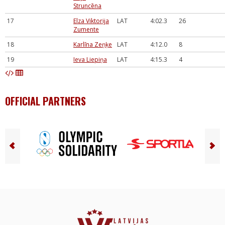
Struncēna
17
Elza Viktorija
LAT
4:02.3
26
Zumente
18
Karlīna Zeņķe
LAT
4:12.0
8
19
Ieva Liepiņa
LAT
4:15.3
4
OFFICIAL PARTNERS