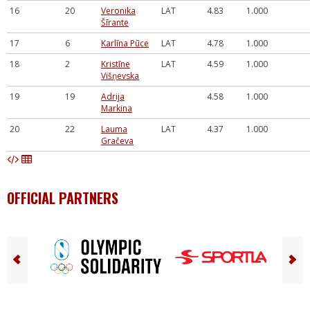
16
20
Veronika
LAT
4.83
1.000
Šīrante
17
6
Karlīna Pūce
LAT
4.78
1.000
18
2
Kristīne
LAT
4.59
1.000
Višņevska
19
19
Adrija
4.58
1.000
Markina
20
22
Lauma
LAT
4.37
1.000
Gračeva
OFFICIAL PARTNERS