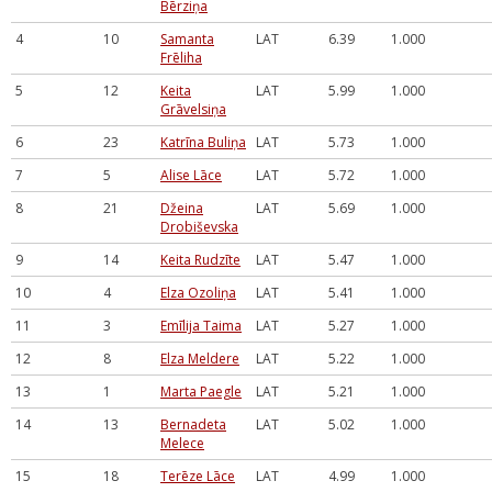
Bērziņa
4
10
Samanta
LAT
6.39
1.000
Frēliha
5
12
Keita
LAT
5.99
1.000
Grāvelsiņa
6
23
Katrīna Buliņa
LAT
5.73
1.000
7
5
Alise Lāce
LAT
5.72
1.000
8
21
Džeina
LAT
5.69
1.000
Drobiševska
9
14
Keita Rudzīte
LAT
5.47
1.000
10
4
Elza Ozoliņa
LAT
5.41
1.000
11
3
Emīlija Taima
LAT
5.27
1.000
12
8
Elza Meldere
LAT
5.22
1.000
13
1
Marta Paegle
LAT
5.21
1.000
14
13
Bernadeta
LAT
5.02
1.000
Melece
15
18
Terēze Lāce
LAT
4.99
1.000