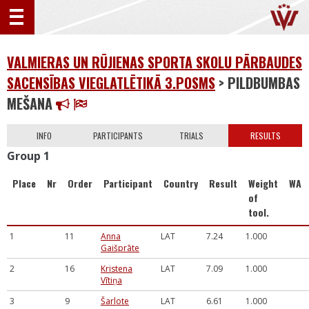
VALMIERAS UN RŪJIENAS SPORTA SKOLU PĀRBAUDES
SACENSĪBAS VIEGLATLĒTIKĀ 3.POSMS
> PILDBUMBAS
MEŠANA
INFO
PARTICIPANTS
TRIALS
RESULTS
Group 1
Place
Nr
Order
Participant
Country
Result
Weight
WA
of
tool.
1
11
Anna
LAT
7.24
1.000
Gaišprāte
2
16
Kristena
LAT
7.09
1.000
Vītiņa
3
9
Šarlote
LAT
6.61
1.000