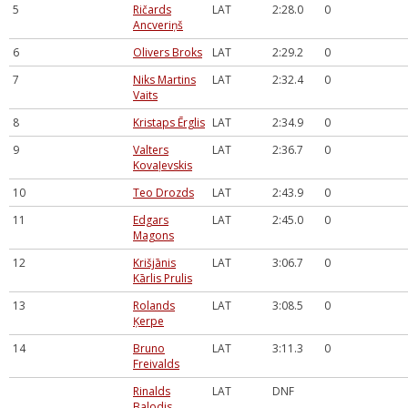
5
Ričards
LAT
2:28.0
0
Ancveriņš
6
Olivers Broks
LAT
2:29.2
0
7
Niks Martins
LAT
2:32.4
0
Vaits
8
Kristaps Ērglis
LAT
2:34.9
0
9
Valters
LAT
2:36.7
0
Kovaļevskis
10
Teo Drozds
LAT
2:43.9
0
11
Edgars
LAT
2:45.0
0
Magons
12
Krišjānis
LAT
3:06.7
0
Kārlis Prulis
13
Rolands
LAT
3:08.5
0
Ķerpe
14
Bruno
LAT
3:11.3
0
Freivalds
Rinalds
LAT
DNF
Balodis