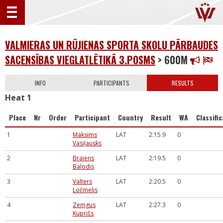
VALMIERAS UN RŪJIENAS SPORTA SKOLU PĀRBAUDES
SACENSĪBAS VIEGLATLĒTIKĀ 3.POSMS
> 600M
INFO
PARTICIPANTS
RESULTS
Heat 1
Place
Nr
Order
Participant
Country
Result
WA
Classifi
1
Maksims
LAT
2:15.9
0
Vasiļausks
2
Braiens
LAT
2:19.5
0
Balodis
3
Valters
LAT
2:20.5
0
Ločmelis
4
Zemgus
LAT
2:27.3
0
Kuprišs