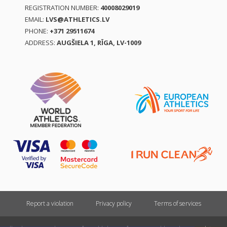
REGISTRATION NUMBER:
40008029019
EMAIL:
LVS@ATHLETICS.LV
PHONE:
+371 29511674
ADDRESS:
AUGŠIELA 1, RĪGA, LV-1009
Report a violation
Privacy policy
Terms of services