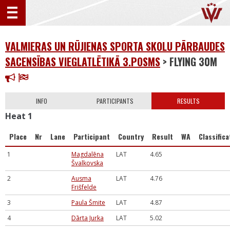
VALMIERAS UN RŪJIENAS SPORTA SKOLU PĀRBAUDES
SACENSĪBAS VIEGLATLĒTIKĀ 3.POSMS
> FLYING 30M
INFO
PARTICIPANTS
RESULTS
Heat 1
Place
Nr
Lane
Participant
Country
Result
WA
Classifica
1
Magdalēna
LAT
4.65
Švalkovska
2
Ausma
LAT
4.76
Frišfelde
3
Paula Šmite
LAT
4.87
4
Dārta Jurka
LAT
5.02