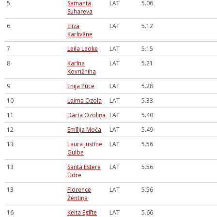
5
Samanta
LAT
5.06
Suhareva
6
Elīza
LAT
5.12
Karlivāne
7
Leila Leoke
LAT
5.15
8
Karīna
LAT
5.21
Kovrižniha
9
Enija Pūce
LAT
5.28
10
Laima Ozola
LAT
5.33
11
Dārta Ozoliņa
LAT
5.40
12
Emīlija Moča
LAT
5.49
13
Laura Justīne
LAT
5.56
Gulbe
13
Santa Estere
LAT
5.56
Ūdre
13
Florence
LAT
5.56
Žentiņa
16
Keita Eglīte
LAT
5.66