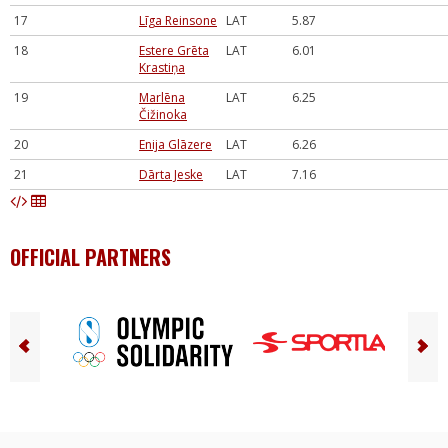
17
Līga Reinsone
LAT
5.87
18
Estere Grēta
LAT
6.01
Krastiņa
19
Marlēna
LAT
6.25
Čižinoka
20
Enija Glāzere
LAT
6.26
21
Dārta Jeske
LAT
7.16
OFFICIAL PARTNERS