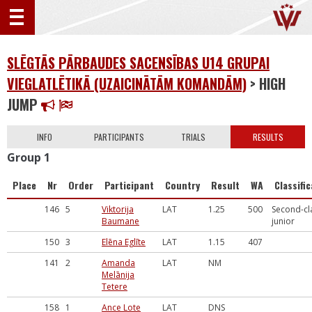
SLĒGTĀS PĀRBAUDES SACENSĪBAS U14 GRUPAI
VIEGLATLĒTIKĀ (UZAICINĀTĀM KOMANDĀM)
> HIGH
JUMP
INFO
PARTICIPANTS
TRIALS
RESULTS
Group 1
Place
Nr
Order
Participant
Country
Result
WA
Classifi
146
5
Viktorija
LAT
1.25
500
Second-cl
Baumane
junior
150
3
Elēna Eglīte
LAT
1.15
407
141
2
Amanda
LAT
NM
Melānija
Tetere
158
1
Ance Lote
LAT
DNS