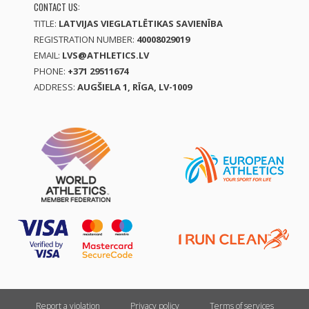
CONTACT US:
TITLE:
LATVIJAS VIEGLATLĒTIKAS SAVIENĪBA
REGISTRATION NUMBER:
40008029019
EMAIL:
LVS@ATHLETICS.LV
PHONE:
+371 29511674
ADDRESS:
AUGŠIELA 1, RĪGA, LV-1009
Report a violation
Privacy policy
Terms of services