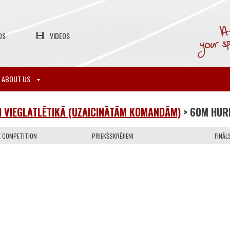
OS
VIDEOS
ABOUT US
 VIEGLATLĒTIKĀ (UZAICINĀTĀM KOMANDĀM)
> 60M HUR
E COMPETITION
PRIEKŠSKRĒJIENI
FINĀL