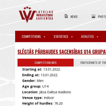
NEWS
PHOT
COMPETITIONS
STATISTICS
ATHLETES
SLĒGTĀS PĀRBAUDES SACENSĪBAS U14 GRUPAI
COMPETITION INFO
PARTICIPANTS OF TH
Starting at:
13.01.2022.
Ending at:
13.01.2022.
Gender:
Men
Age group:
U14
Location:
Jāņa Daliņa stadions
Venue type:
Indoor
Height of hurdles:
76.20