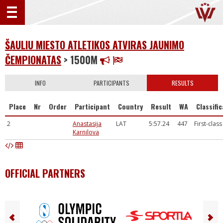
ŠAULIU MIESTO ATLETIKOS ATVIRAS JAUNIMO
ČEMPIONATAS
> 1500M
INFO
PARTICIPANTS
RESULTS
Place
Nr
Order
Participant
Country
Result
WA
Classifi
2
Anastasija
LAT
5:57.24
447
First-class
Karnilova
OFFICIAL PARTNERS