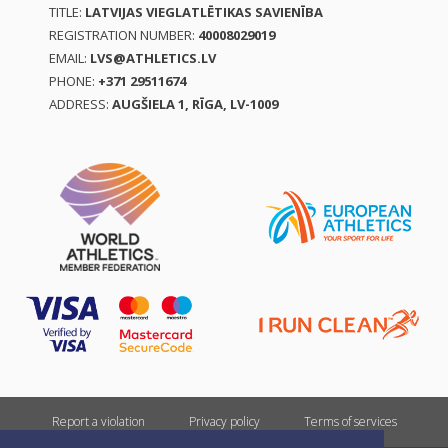
TITLE:
LATVIJAS VIEGLATLĒTIKAS SAVIENĪBA
REGISTRATION NUMBER:
40008029019
EMAIL:
LVS@ATHLETICS.LV
PHONE:
+371 29511674
ADDRESS:
AUGŠIELA 1, RĪGA, LV-1009
Report a violation
Privacy policy
Terms of services