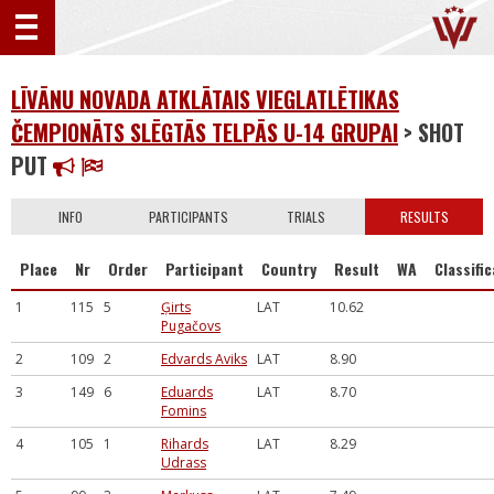
LĪVĀNU NOVADA ATKLĀTAIS VIEGLATLĒTIKAS
ČEMPIONĀTS SLĒGTĀS TELPĀS U-14 GRUPAI
> SHOT
PUT
INFO
PARTICIPANTS
TRIALS
RESULTS
Place
Nr
Order
Participant
Country
Result
WA
Classifi
1
115
5
Ģirts
LAT
10.62
Pugačovs
2
109
2
Edvards Aviks
LAT
8.90
3
149
6
Eduards
LAT
8.70
Fomins
4
105
1
Rihards
LAT
8.29
Udrass