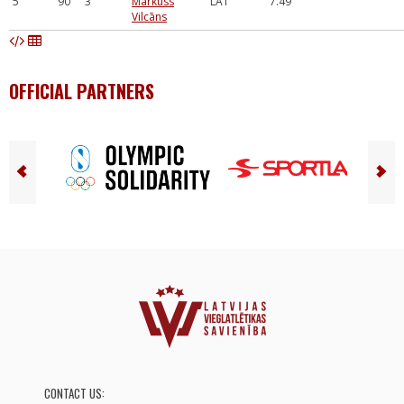
5
90
3
Markuss
LAT
7.49
Vilcāns
OFFICIAL PARTNERS
CONTACT US: