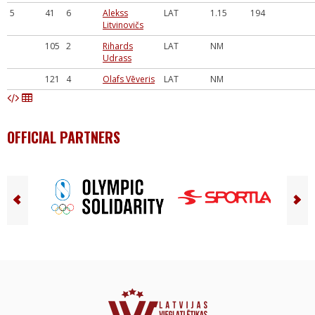
5
41
6
Alekss
LAT
1.15
194
Litvinovičs
105
2
Rihards
LAT
NM
Udrass
121
4
Olafs Vēveris
LAT
NM
OFFICIAL PARTNERS