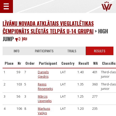
LĪVĀNU NOVADA ATKLĀTAIS VIEGLATLĒTIKAS
ČEMPIONĀTS SLĒGTĀS TELPĀS U-14 GRUPAI
> HIGH
JUMP
INFO
PARTICIPANTS
TRIALS
RESULTS
Place
Nr
Order
Participant
Country
Result
WA
Classifi
1
59
7
Daniels
LAT
1.40
401
Third-clas
Ģiedris
junior
2
103
5
Reinis
LAT
1.35
360
Third-clas
Rivsenieks
junior
3
56
3
Mārcis
LAT
1.25
277
Upenieks
4
106
8
Markuss
LAT
1.20
235
Vašķis