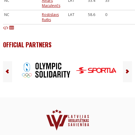
NC
Ainārs
LAT
53.4
35
Maculevičs
NC
Rostislavs
LAT
58.6
0
Rutks
OFFICIAL PARTNERS