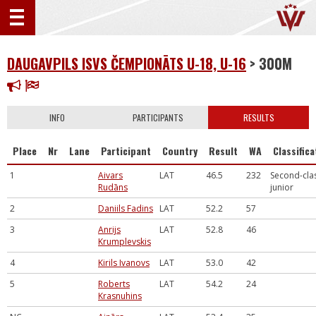
DAUGAVPILS ISVS ČEMPIONĀTS U-18, U-16
> 300M
INFO
PARTICIPANTS
RESULTS
Place
Nr
Lane
Participant
Country
Result
WA
Classifica
1
Aivars
LAT
46.5
232
Second-cla
Rudāns
junior
2
Daniils Fadins
LAT
52.2
57
3
Anrijs
LAT
52.8
46
Krumplevskis
4
Kirils Ivanovs
LAT
53.0
42
5
Roberts
LAT
54.2
24
Krasnuhins