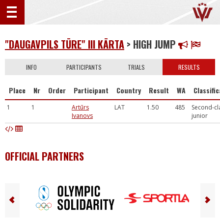
"DAUGAVPILS TŪRE" III KĀRTA
> HIGH JUMP
INFO
PARTICIPANTS
TRIALS
RESULTS
Place
Nr
Order
Participant
Country
Result
WA
Classifi
1
1
Artūrs
LAT
1.50
485
Second-cl
Ivanovs
junior
OFFICIAL PARTNERS