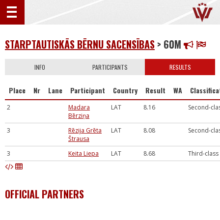
STARPTAUTISKĀS BĒRNU SACENSĪBAS
> 60M
INFO
PARTICIPANTS
RESULTS
Place
Nr
Lane
Participant
Country
Result
WA
Classifica
2
Madara
LAT
8.16
Second-cla
Bērziņa
3
Rēzija Grēta
LAT
8.08
Second-cla
Štrausa
3
Keita Liepa
LAT
8.68
Third-class
OFFICIAL PARTNERS