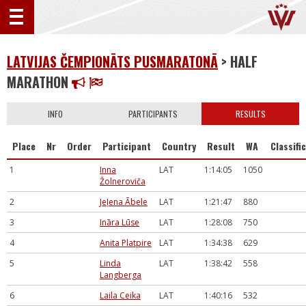
LATVIJAS ČEMPIONĀTS PUSMARATONĀ
> HALF
MARATHON
INFO
PARTICIPANTS
RESULTS
Place
Nr
Order
Participant
Country
Result
WA
Classifi
1
Inna
LAT
1:14:05
1050
Žolneroviča
2
Jeļena Ābele
LAT
1:21:47
880
3
Ināra Lūse
LAT
1:28:08
750
4
Anita Platpire
LAT
1:34:38
629
5
Linda
LAT
1:38:42
558
Langberga
6
Laila Ceika
LAT
1:40:16
532