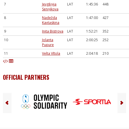
7
Jevgēņija
LAT
1:45:36
448
Senņikova
8
Nadežda
LAT
1:47:00
427
Kavtaskina
9
Inita Bistrova
LAT
1:52:21
352
10
Jolanta
LAT
2:00:25
252
Pupure
11
Velta Vītola
LAT
2:04:18
210
OFFICIAL PARTNERS