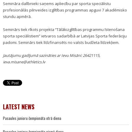
Semināra dalībnieki saņems apliecību par sporta speciālistu
profesionālās pilnveides izglītības programmas apguvi 7 akadēmisko
stundu apmērā.
Seminārs tiek rīkots projekta “Tālākizglītības programmu īstenošana
sporta speciālistiem” ietvaros sadarbībā ar Latvijas Sporta federāciju
padomi. Seminārs tiek līdzfinansēts no valsts budžeta līdzekļiem.
Jautājumu gadījumā sazināties ar Ievu Misāni: 26421115,
ieva.misane@athletics.lv
LATEST NEWS
Pasaules junioru čempionāta otrā diena
Pasaules junioru čempionāta pirmā diena