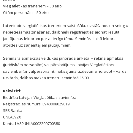
Vieglatlētikas treneriem – 30 eiro
Citām personām – 50 eiro
Lai veidotu vieglatlētikas treneriem saistošāku uzstāšanos un sniegtu
nepieciešamās zināšanas, dalībnieki reģistrējoties aicināti iesūtīt
jautājumus lektoram par attiecīgo tēmu. Semināra laikā lektors
atbildēs uz saņemtajiem jautājumiem.
Semināra apmaksas veidi, kas jānorāda anketā, – rēķina apmaksa
(juridiskām personām) vai pārskaitījums Latvijas Vieglatlētikas
savienībai (privātpersonām), maksājuma uzdevumā norādot – vārds,
uzvārds, dalības maksa treneru seminārā 15.09.
Rekvizīti:
Biedrība Latvijas Vieglatlētikas savienība
Reģistrācijas numurs: LV40008029019
SEB Banka
UNLALV2X
Konts: LV89UNLA0002200700380