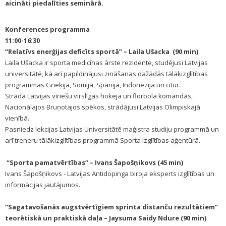
aicināti piedalīties seminārā.
Konferences programma
11:00-16:30
“Relatīvs enerģijas deficīts sportā” – Laila Ušacka (90 min)
Laila Ušacka ir sporta medicīnas ārste rezidente, studējusi Latvijas
universitātē, kā arī papildinājusi zināšanas dažādās tālākizglītības
programmās Grieķijā, Somijā, Spānijā, Indonēzijā un citur.
Strādā Latvijas vīriešu virslīgas hokeja un florbola komandās,
Nacionālajos Bruņotajos spēkos, strādājusi Latvijas Olimpiskajā
vienībā.
Pasniedz lekcijas Latvijas Universitātē maģistra studiju programmā un
arī treneru tālākizglītības programmā Sporta Izglītības aģentūrā.
“Sporta pamatvērtības” – Ivans Šapošņikovs (45 min)
Ivans Šapošņikovs - Latvijas Antidopinga biroja eksperts izglītības un
informācijas jautājumos.
“Sagatavošanās augstvērtīgiem sprinta distanču rezultātiem”
teorētiskā un praktiskā daļa – Jaysuma Saidy Ndure (90 min)