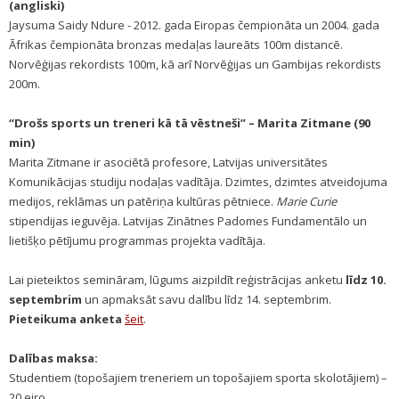
(angliski)
Jaysuma Saidy Ndure - 2012. gada Eiropas čempionāta un 2004. gada
Āfrikas čempionāta bronzas medaļas laureāts 100m distancē.
Norvēģijas rekordists 100m, kā arī Norvēģijas un Gambijas rekordists
200m.
“Drošs sports un treneri kā tā vēstneši” – Marita Zitmane (90
min)
Marita Zitmane ir asociētā profesore, Latvijas universitātes
Komunikācijas studiju nodaļas vadītāja. Dzimtes, dzimtes atveidojuma
medijos, reklāmas un patēriņa kultūras pētniece.
Marie Curie
stipendijas ieguvēja. Latvijas Zinātnes Padomes Fundamentālo un
lietišķo pētījumu programmas projekta vadītāja.
Lai pieteiktos semināram, lūgums aizpildīt reģistrācijas anketu
līdz 10.
septembrim
un apmaksāt savu dalību līdz 14. septembrim.
Pieteikuma anketa
šeit
.
Dalības maksa:
Studentiem (topošajiem treneriem un topošajiem sporta skolotājiem) –
20 eiro