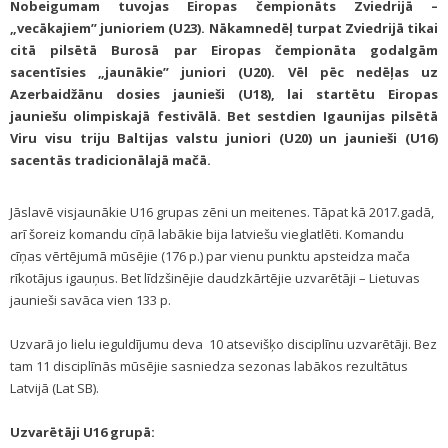
Nobeigumam tuvojas Eiropas čempionāts Zviedrijā –
„vecākajiem” junioriem (U23). Nākamnedēļ turpat Zviedrijā tikai
citā pilsētā Burosā par Eiropas čempionāta godalgām
sacentīsies „jaunākie” juniori (U20). Vēl pēc nedēļas uz
Azerbaidžānu dosies jaunieši (U18), lai startētu Eiropas
jauniešu olimpiskajā festivālā. Bet sestdien Igaunijas pilsētā
Viru visu triju Baltijas valstu juniori (U20) un jaunieši (U16)
sacentās tradicionālajā mačā.
Jāslavē visjaunākie U16 grupas zēni un meitenes. Tāpat kā 2017.gadā,
arī šoreiz komandu cīņā labākie bija latviešu vieglatlēti. Komandu
cīņas vērtējumā mūsējie (176 p.) par vienu punktu apsteidza mača
rīkotājus igauņus. Bet līdzšinējie daudzkārtējie uzvarētāji – Lietuvas
jaunieši savāca vien 133 p.
Uzvarā jo lielu ieguldījumu deva 10 atsevišķo disciplīnu uzvarētāji. Bez
tam 11 disciplīnās mūsējie sasniedza sezonas labākos rezultātus
Latvijā (Lat SB).
Uzvarētāji U16 grupā: