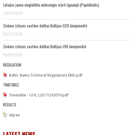
Latvijas jauno vieglatlētu veiksmīgie starti Igaunijā (Papildināts)
13/07/2019
Zināms izlases sastāvs dalībai Baltijas U20 čempionātā
06/07/2019
Zināms izlases sastāvs dalībai Baltijas U16 čempionātā
05/07/2019
REGULATION
Baltic States Technical Regulations ENG.pdf
TIMETABLE
Timetable - U16, U20 TCH2019.pdf
RESULTS
ekjl.ee
LATEST NEWS