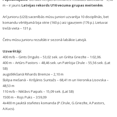
m – ir jauns
Latvijas rekords U16 vecuma grupas meitenēm
.
Arī junioru (U20) sacenībās mūsu juniori uzvarēja 10 disciplīnās, bet
komandu vērtējumā bija otrie (160 p.) aiz igauņiem (176 p.). Lietuvai
trešā vieta – 131 p.
Četru mūsu junioru rezultāti ir sezonā labākie Latvijā.
Uzvarētāji:
400 m/b – Gints Drigulis – 53,02 sek. un Grēta Griezīte – 1:02,06.
400 m – Artūrs Pastors – 48,46 sek. un Patrīcija Cīrule – 55,56 sek. (Lat
SB)
augstlēkšanā Rihards Bremze – 2,10 m
šķēpa mešanā – Krišjānis Suntažs – 68,41 m un Veronika Lisovska –
48,53 m
110 m/b – Niklāvs Paipals – 15,09 sek. (Lat SB)
1500 m – Rojs Puks – 3:59,09
4x400 m jauktā stafetes komanda (P.Cīrule, G.Griezīte, A.Pastors,
A.Kucs).