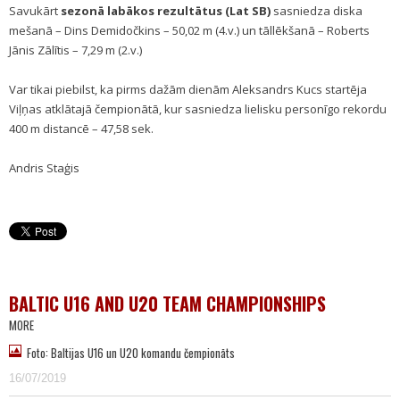
Savukārt
sezonā labākos rezultātus (Lat SB)
sasniedza diska
mešanā – Dins Demidočkins – 50,02 m (4.v.) un tāllēkšanā – Roberts
Jānis Zālītis – 7,29 m (2.v.)
Var tikai piebilst, ka pirms dažām dienām Aleksandrs Kucs startēja
Viļņas atklātajā čempionātā, kur sasniedza lielisku personīgo rekordu
400 m distancē – 47,58 sek.
Andris Staģis
BALTIC U16 AND U20 TEAM CHAMPIONSHIPS
MORE
Foto: Baltijas U16 un U20 komandu čempionāts
16/07/2019