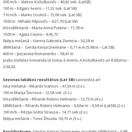
300 m/b – Aleksis Kožuškevičs – 40,62 sek. (LatSB)
100 m – Edgars Avens – 11,32 sek. (Lat SB)
110 m/b – Marks Ozoliņš – 15,06 sek. (Lat SB)
1500 m - Mihails Fiļipovičs – 4:21,70 (Lat SB)
trīssoļlēkšanā – Marta Anna Putene – 11,78 m
1500 m – Agata Cauna – 4:45,72
šķēpa mešanā – Hanna Gabriela Ziemiņa – 50,28 m
āllēkšanā – Gerda Kerija Dreimane – 6,11 w m (5,98 m – Lat SB);
400 m – Jeļzaveta Romaņenko – 58,41 m
puišu stafetes komanda (A.Goba, E.Avens, A.Kožuškevičs un R.Blūms) –
2:04,30.
Sezonas labākos rezultātus (Lat SB)
sasniedza arī:
iska mešanā – Rikardo Ivanovs – 47,56 m (3.v.)
100 m Marija Ševcova – 12,58 sek. (3.v.)
trīssoļlēkšanā – Rihards Robins Helmanis – 12,73 m (4.v.)
tāllēkšanā – Rihards Robins Helmanis – 6,63w m – 6,58 m (LatSB) (2.v.)
100 m/b – Rēzija Grēta Strausa – 14,71 sek.(2.v.)
šķēpa mešanā – Toms Žmuida -56,75 m (3.v.)
Papildinājums
. Gerdas Kerijas Dreimanes rezultāts tāllēkšanā – 5,98