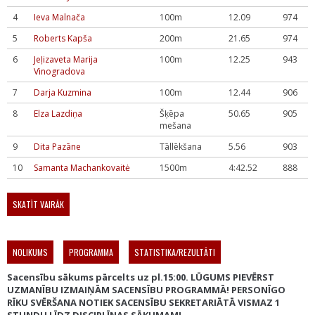
4
Ieva Malnača
100m
12.09
974
5
Roberts Kapša
200m
21.65
974
6
Jeļizaveta Marija
100m
12.25
943
Vinogradova
7
Darja Kuzmina
100m
12.44
906
8
Elza Lazdiņa
Šķēpa
50.65
905
mešana
9
Dita Pazāne
Tāllēkšana
5.56
903
10
Samanta Machankovaitė
1500m
4:42.52
888
SKATĪT VAIRĀK
NOLIKUMS
PROGRAMMA
STATISTIKA/REZULTĀTI
Sacensību sākums pārcelts uz pl.15:00. LŪGUMS PIEVĒRST
UZMANĪBU IZMAIŅĀM SACENSĪBU PROGRAMMĀ! PERSONĪGO
RĪKU SVĒRŠANA NOTIEK SACENSĪBU SEKRETARIĀTĀ VISMAZ 1