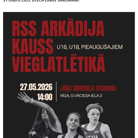
STUNDU LĪDZ DISCIPLĪNAS SĀKUMAM!