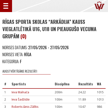
RĪGAS SPORTA SKOLAS “ARKĀDIJA” KAUSS
VIEGLATLĒTIKĀ U16, U18 UN PIEAUGUŠO VECUMA
GRUPĀM
(0)
NORISES DATUMS:
27/05/2026 - 27/05/2026
NORISES VIETA:
RĪGA
KATEGORIJA:
F
AUGSTVĒRTĪGĀKIE REZULTĀTI
#
Sportists
Disciplīna
Rezultāts
WA
1
Ieva Malnača
200m
24.22
1015
2
Ieva Šadžiūtė
100m
11.89
1013
3
Roberts Jānis Zālītis
100m
10.67
986