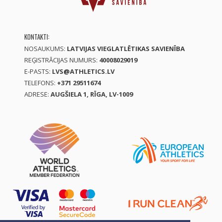
KONTAKTI:
NOSAUKUMS:
LATVIJAS VIEGLATLĒTIKAS SAVIENĪBA
REĢISTRĀCIJAS NUMURS:
40008029019
E-PASTS:
LVS@ATHLETICS.LV
TELEFONS:
+371 29511674
ADRESE:
AUGŠIELA 1, RĪGA, LV-1009