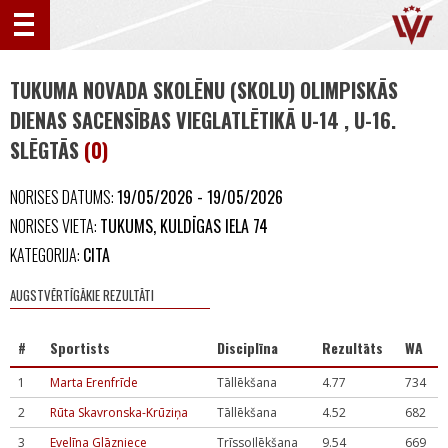
TUKUMA NOVADA SKOLĒNU (SKOLU) OLIMPISKĀS
DIENAS SACENSĪBAS VIEGLATLĒTIKĀ U-14 , U-16.
SLĒGTĀS
(0)
NORISES DATUMS:
19/05/2026 - 19/05/2026
NORISES VIETA:
TUKUMS, KULDĪGAS IELA 74
KATEGORIJA:
CITA
AUGSTVĒRTĪGĀKIE REZULTĀTI
#
Sportists
Disciplīna
Rezultāts
WA
1
Marta Erenfrīde
Tāllēkšana
4.77
734
2
Rūta Skavronska-Krūziņa
Tāllēkšana
4.52
682
3
Evelīna Glāzniece
Trīssoļlēkšana
9.54
669