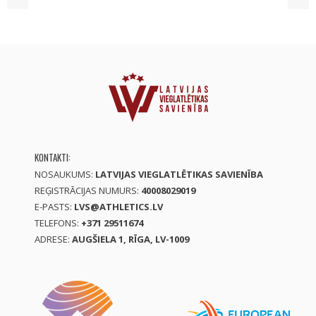
KONTAKTI:
NOSAUKUMS:
LATVIJAS VIEGLATLĒTIKAS SAVIENĪBA
REĢISTRĀCIJAS NUMURS:
40008029019
E-PASTS:
LVS@ATHLETICS.LV
TELEFONS:
+371 29511674
ADRESE:
AUGŠIELA 1, RĪGA, LV-1009