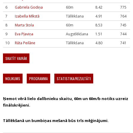
6
Gabriela Godiņa
60m
8.42
775
7
Izabella Mīkstā
Tāllēkšana
4.91
764
8
Marta Stola
60m
8.53
745
9
Eva Pļaviņa
Augstlēkšana
1.51
744
10
Rūta Peilāne
Tāllēkšana
4.80
741
SKATĪT VAIRĀK
NOLIKUMS
PROGRAMMA
STATISTIKA/REZULTĀTI
Ņemot vērā lielo dalībnieku skaitu, 60m un 60m/b notiks uzreiz
finālskrējieni.
Tāllēkšanā un bumbiņas mešanā būs trīs mēģinājumi.