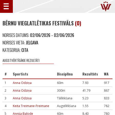
BĒRNU VIEGLATLĒTIKAS FESTIVĀLS
(0)
NORISES DATUMS:
02/06/2026 - 02/06/2026
NORISES VIETA:
JELGAVA
KATEGORIJA:
CITA
AUGSTVĒRTĪGĀKIE REZULTĀTI
#
Sportists
Disciplīna
Rezultāts
WA
1
Anna Odziņa
60m
7.93
917
2
Anna Odziņa
300m
41.79
867
3
Anna Odziņa
Tāllēkšana
5.23
833
4
Keita Treimane-Freimane
Augstlēkšana
1.55
782
5
Annija Balode
60m
8.40
780