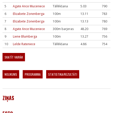
5
Agate Ance Muceniece
Tāllēkšana
5.03
790
6
Elizabete Zonenberga
100m
13.11
783
7
Elizabete Zonenberga
100m
13.13
780
8
Agate Ance Muceniece
300m barjeras
48.20
769
9
Liene Blumberga
100m
13.27
756
10
Lelde Rateniece
Tāllēkšana
4.86
754
SKATĪT VAIRĀK
NOLIKUMS
PROGRAMMA
STATISTIKA/REZULTĀTI
ZIŅAS