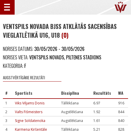
VENTSPILS NOVADA BJSS ATKLĀTĀS SACENSĪBAS
VIEGLATLĒTIKĀ U16, U18
(0)
NORISES DATUMS:
30/05/2026 - 30/05/2026
NORISES VIETA:
VENTSPILS NOVADS, PILTENES STADIONS
KATEGORIJA:
F
AUGSTVĒRTĪGĀKIE REZULTĀTI
#
Sportists
Disciplīna
Rezultāts
WA
1
Viks Viljams Donis
Tāllēkšana
6.97
916
2
Valts Fišmeisters
Augstlēkšana
1.92
844
3
Signe Soldatenoka
Augstlēkšana
1.61
840
4
Karmena Kiršentāle
Tāllēkšana
5.21
828