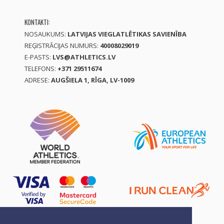
KONTAKTI:
NOSAUKUMS:
LATVIJAS VIEGLATLĒTIKAS SAVIENĪBA
REĢISTRĀCIJAS NUMURS:
40008029019
E-PASTS:
LVS@ATHLETICS.LV
TELEFONS:
+371 29511674
ADRESE:
AUGŠIELA 1, RĪGA, LV-1009