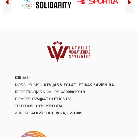
KONTAKTI:
NOSAUKUMS:
LATVIJAS VIEGLATLĒTIKAS SAVIENĪBA
REĢISTRĀCIJAS NUMURS:
40008029019
E-PASTS:
LVS@ATHLETICS.LV
TELEFONS:
+371 29511674
ADRESE:
AUGŠIELA 1, RĪGA, LV-1009