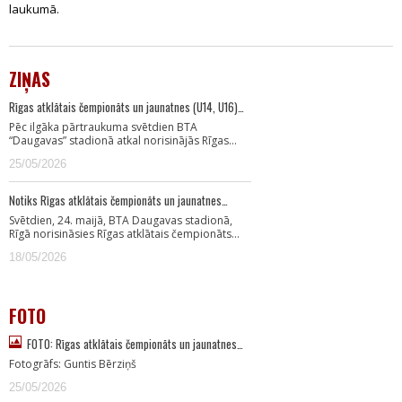
laukumā.
ZIŅAS
Rīgas atklātais čempionāts un jaunatnes (U14, U16)…
Pēc ilgāka pārtraukuma svētdien BTA
“Daugavas” stadionā atkal norisinājās Rīgas…
25/05/2026
Notiks Rīgas atklātais čempionāts un jaunatnes…
Svētdien, 24. maijā, BTA Daugavas stadionā,
Rīgā norisināsies Rīgas atklātais čempionāts…
18/05/2026
FOTO
FOTO: Rīgas atklātais čempionāts un jaunatnes…
Fotogrāfs: Guntis Bērziņš
25/05/2026