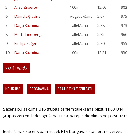
5
Alise Zilberte
100m
12.05
982
6
Daniels Ģiedris
Augstlēkšana
2.07
975
7
Darja Kuzmina
Tāllēkšana
5.88
973
8
Marta Lindberga
Tāllēkšana
5.85
966
9
Emīlija Zāģere
Tāllēkšana
5.80
955
10
Darja Kuzmina
100m
12.21
950
SKATĪT VAIRĀK
NOLIKUMS
PROGRAMMA
STATISTIKA/REZULTĀTI
Sacensību sākums U16 grupas zēniem tāllēkšanā plkst. 11:00, U14
grupas zēniem lodes grūšanā 11:30, pārējās diciplīnas no plkst. 12.00.
Iesildīšanās sacensībām notiek BTA Daugavas stadiona rezerves