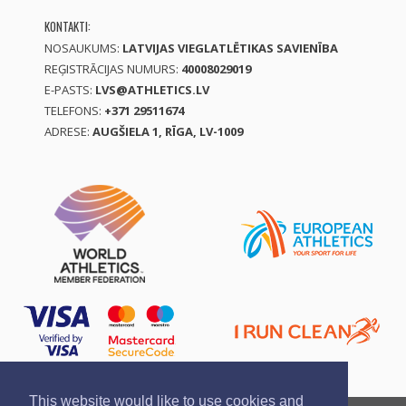
KONTAKTI:
NOSAUKUMS:
LATVIJAS VIEGLATLĒTIKAS SAVIENĪBA
REĢISTRĀCIJAS NUMURS:
40008029019
E-PASTS:
LVS@ATHLETICS.LV
TELEFONS:
+371 29511674
ADRESE:
AUGŠIELA 1, RĪGA, LV-1009
This website would like to use cookies and