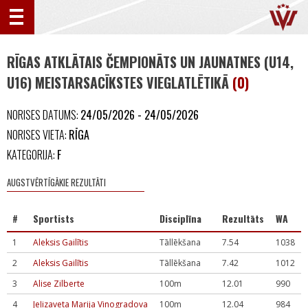
RĪGAS ATKLĀTAIS ČEMPIONĀTS UN JAUNATNES (U14,
U16) MEISTARSACĪKSTES VIEGLATLĒTIKĀ
(0)
NORISES DATUMS:
24/05/2026 - 24/05/2026
NORISES VIETA:
RĪGA
KATEGORIJA:
F
AUGSTVĒRTĪGĀKIE REZULTĀTI
#
Sportists
Disciplīna
Rezultāts
WA
1
Aleksis Gailītis
Tāllēkšana
7.54
1038
2
Aleksis Gailītis
Tāllēkšana
7.42
1012
3
Alise Zilberte
100m
12.01
990
4
Jeļizaveta Marija Vinogradova
100m
12.04
984