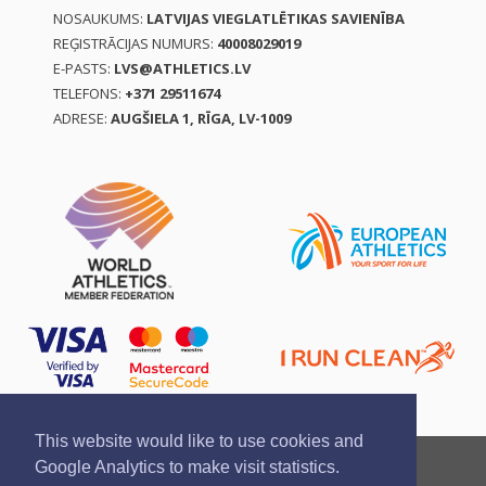
NOSAUKUMS:
LATVIJAS VIEGLATLĒTIKAS SAVIENĪBA
REĢISTRĀCIJAS NUMURS:
40008029019
E-PASTS:
LVS@ATHLETICS.LV
TELEFONS:
+371 29511674
ADRESE:
AUGŠIELA 1, RĪGA, LV-1009
This website would like to use cookies and
Ziņo par pārkāpumu
Privātuma politika
Google Analytics to make visit statistics.