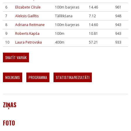
6
Elizabete Cīrule
100m barjeras
14.46
961
7
Aleksis Gailītis
Tāllēkšana
7.12
948
8
Adriana Reitmane
100m barjeras
14.60
943
9
Roberts Kapša
100m
10.81
943
10
Laura Petrovska
400m
57.21
933
SKATĪT VAIRĀK
NOLIKUMS
PROGRAMMA
STATISTIKA/REZULTĀTI
ZIŅAS
FOTO