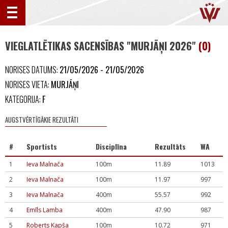
VIEGLATLĒTIKAS SACENSĪBAS "MURJĀŅI 2026"
(0)
NORISES DATUMS:
21/05/2026 - 21/05/2026
NORISES VIETA:
MURJĀŅI
KATEGORIJA:
F
AUGSTVĒRTĪGĀKIE REZULTĀTI
#
Sportists
Disciplīna
Rezultāts
WA
1
Ieva Malnača
100m
11.89
1013
2
Ieva Malnača
100m
11.97
997
3
Ieva Malnača
400m
55.57
992
4
Emīls Lamba
400m
47.90
987
5
Roberts Kapša
100m
10.72
971