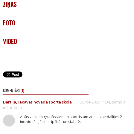
ZIŅAS
FOTO
VIDEO
KOMENTĀRI
(1)
Dartija, Iecavas novada sporta skola
28/04/2026 11:34, pirms 3
mēnešiem
Abās vecuma grupās vienam sportistam atļauts piedalīties 2
individuālajās disciplīnās un stafetē.