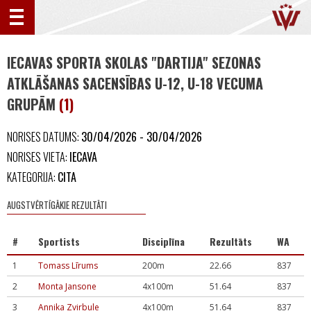
IECAVAS SPORTA SKOLAS "DARTIJA" SEZONAS
ATKLĀŠANAS SACENSĪBAS U-12, U-18 VECUMA
GRUPĀM
(1)
NORISES DATUMS:
30/04/2026 - 30/04/2026
NORISES VIETA:
IECAVA
KATEGORIJA:
CITA
AUGSTVĒRTĪGĀKIE REZULTĀTI
#
Sportists
Disciplīna
Rezultāts
WA
1
Tomass Līrums
200m
22.66
837
2
Monta Jansone
4x100m
51.64
837
3
Annika Zvirbule
4x100m
51.64
837