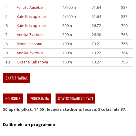
4
Felicita Ausekle
4x100m
51.64
837
5
Kate Kristapsone
4x100m
51.64
837
6
Kate Kristapsone
200m
26.72
790
7
Annika Zvirbule
200m
26.98
768
8
Monta Jansone
100m
13.21
766
9
Annika Zvirbule
100m
13.22
764
10
Oksana Kabanova
100m
13.27
756
SKATĪT VAIRĀK
NOLIKUMS
PROGRAMMA
STATISTIKA/REZULTĀTI
30.aprīlī, plkst. 14:00 , Iecavas stadionā, Iecavā, Skolas ielā 37.
Dalībnieki un programma