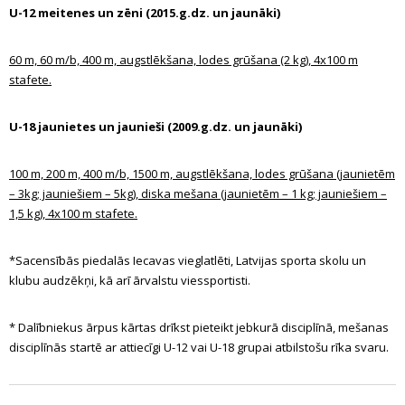
U-12 meitenes un zēni (2015.g.dz. un jaunāki)
60 m, 60 m/b, 400 m, augstlēkšana, lodes grūšana (2 kg), 4x100 m
stafete.
U-18 jaunietes un jaunieši (2009.g.dz.
un jaunāki)
100 m, 200 m, 400 m/b, 1500 m, augstlēkšana, lodes grūšana (jaunietēm
– 3kg; jauniešiem – 5kg), diska mešana (jaunietēm – 1 kg; jauniešiem –
1,5 kg), 4x100 m stafete.
*Sacensībās piedalās Iecavas vieglatlēti, Latvijas sporta skolu un
klubu audzēkņi, kā arī ārvalstu viessportisti.
* Dalībniekus ārpus kārtas drīkst pieteikt jebkurā disciplīnā, mešanas
disciplīnās startē ar attiecīgi U-12 vai U-18 grupai atbilstošu rīka svaru.