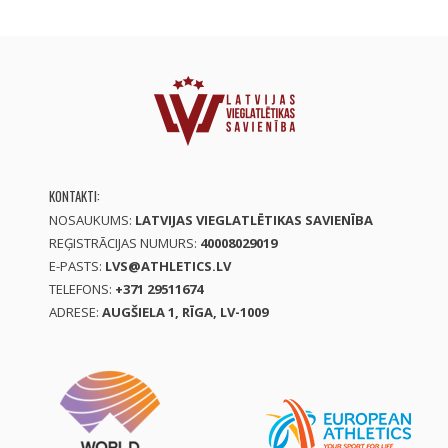
KONTAKTI:
NOSAUKUMS:
LATVIJAS VIEGLATLĒTIKAS SAVIENĪBA
REĢISTRĀCIJAS NUMURS:
40008029019
E-PASTS:
LVS@ATHLETICS.LV
TELEFONS:
+371 29511674
ADRESE:
AUGŠIELA 1, RĪGA, LV-1009