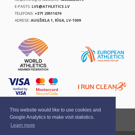
E-PASTS:
LVS@ATHLETICS.LV
TELEFONS:
+371 29511674
ADRESE:
AUGŠIELA 1, RĪGA, LV-1009
This website would like to use cookies and
Ziņo par pārkāpumu
Privātuma politika
Google Analytics to make visit statistics.
Pirkšanas un atgriešanas noteikumi
Learn more