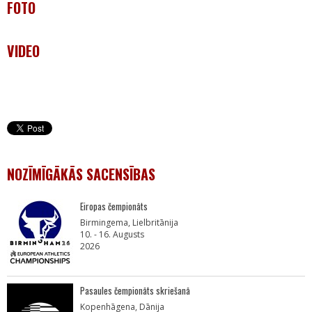
FOTO
VIDEO
NOZĪMĪGĀKĀS SACENSĪBAS
Eiropas čempionāts
Birmingema, Lielbritānija
10. - 16. Augusts
2026
Pasaules čempionāts skriešanā
Kopenhāgena, Dānija