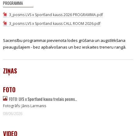
PROGRAMMA
3_posms LVS x Sportland kauss 2026 PROGRAMMA.pdf
3_posms LVS x Sportland kauss CALL ROOM 2026.pdf
Sacensību programmai pievienota lodes grūšana un augstlēkšana
pieaugušajiem - bez apbalvošanas un bez ieskaites treneru rangā.
ZIŅAS
FOTO
FOTO: LVS x Sportland kausu trešais posms…
Fotogrāfs: Jānis Larmanis
08/06/2026
VIDEO