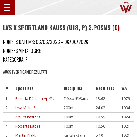
LVS X SPORTLAND KAUSS (U18, P) 3.POSMS
(0)
NORISES DATUMS:
06/06/2026 - 06/06/2026
NORISES VIETA:
OGRE
KATEGORIJA:
F
AUGSTVĒRTĪGĀKIE REZULTĀTI
#
Sportists
Disciplīna
Rezultāts
WA
1
Brenda Džiliana Apsīte
Trīssoļlēkšana
13.62
1079
2
Ieva Malnača
200m
24.02
1034
3
Artūrs Pastors
100m
10.55
1024
4
Roberts Kapša
100m
10.56
1021
5
Martin Plakk
Kārtslēkšana
5.10
1021