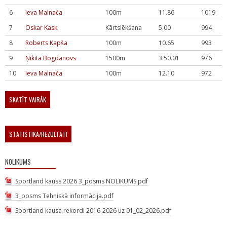
6
Ieva Malnača
100m
11.86
1019
7
Oskar Kask
Kārtslēkšana
5.00
994
8
Roberts Kapša
100m
10.65
993
9
Ņikita Bogdanovs
1500m
3:50.01
976
10
Ieva Malnača
100m
12.10
972
SKATĪT VAIRĀK
STATISTIKA/REZULTĀTI
NOLIKUMS
Sportland kauss 2026 3_posms NOLIKUMS.pdf
3_posms Tehniskā informācija.pdf
Sportland kausa rekordi 2016-2026 uz 01_02_2026.pdf