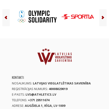
KONTAKTI:
NOSAUKUMS:
LATVIJAS VIEGLATLĒTIKAS SAVIENĪBA
REĢISTRĀCIJAS NUMURS:
40008029019
E-PASTS:
LVS@ATHLETICS.LV
TELEFONS:
+371 29511674
ADRESE:
AUGŠIELA 1, RĪGA, LV-1009