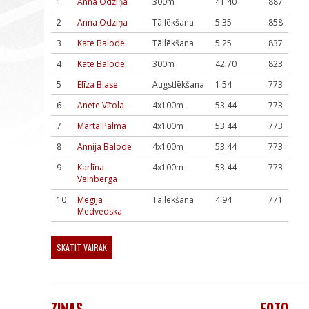
1
Anna Odziņa
300m
41.40
887
2
Anna Odziņa
Tāllēkšana
5.35
858
3
Kate Balode
Tāllēkšana
5.25
837
4
Kate Balode
300m
42.70
823
5
Elīza Bļase
Augstlēkšana
1.54
773
6
Anete Vītola
4x100m
53.44
773
7
Marta Palma
4x100m
53.44
773
8
Annija Balode
4x100m
53.44
773
9
Karlīna
4x100m
53.44
773
Veinberga
10
Megija
Tāllēkšana
4.94
771
Medvedska
SKATĪT VAIRĀK
ZIŅAS
FOTO