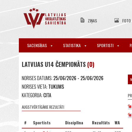
ZIŅAS
FOTO
SACENSĪBAS
STATISTIKA
SPORTISTI
P
LATVIJAS U14 ČEMPIONĀTS
(0)
NORISES DATUMS:
25/06/2026 - 25/06/2026
NORISES VIETA:
TUKUMS
KATEGORIJA:
CITA
P
AUGSTVĒRTĪGĀKIE REZULTĀTI
#
Sportists
Disciplīna
Rezultāts
WA