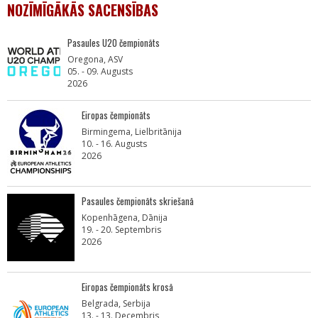
NOZĪMĪGĀKĀS SACENSĪBAS
Pasaules U20 čempionāts
Oregona, ASV
05. - 09. Augusts
2026
Eiropas čempionāts
Birmingema, Lielbritānija
10. - 16. Augusts
2026
Pasaules čempionāts skriešanā
Kopenhāgena, Dānija
19. - 20. Septembris
2026
Eiropas čempionāts krosā
Belgrada, Serbija
13. - 13. Decembris