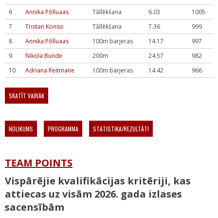
6
Annika Põlluaas
Tāllēkšana
6.03
1005
7
Tristan Konso
Tāllēkšana
7.36
999
8
Annika Põlluaas
100m barjeras
14.17
997
9
Nikola Bunde
200m
24.57
982
10
Adriana Reitmane
100m barjeras
14.42
966
SKATĪT VAIRĀK
NOLIKUMS
PROGRAMMA
STATISTIKA/REZULTĀTI
TEAM POINTS
Vispārējie kvalifikācijas kritēriji, kas
attiecas uz visām 2026. gada izlases
sacensībām