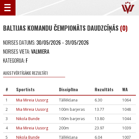
BALTIJAS KOMANDU ČEMPIONĀTS DAUDZCĪŅĀS
(0)
NORISES DATUMS:
30/05/2026 - 31/05/2026
NORISES VIETA:
VALMIERA
KATEGORIJA:
F
AUGSTVĒRTĪGĀKIE REZULTĀTI
#
Sportists
Disciplīna
Rezultāts
WA
1
Mia Mireia Uusorg
Tāllēkšana
6.30
1064
2
Mia Mireia Uusorg
100m barjeras
13.77
1048
3
Nikola Bunde
100m barjeras
13.80
1044
4
Mia Mireia Uusorg
200m
23.97
1039
5
Nikola Bunde
Tāllēkšana
6.04
1007