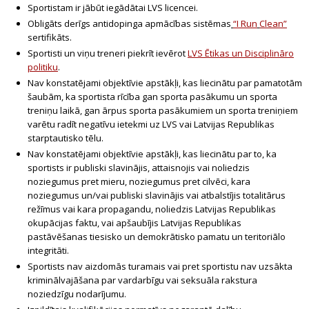
Sportistam ir jābūt iegādātai LVS licencei.
Obligāts derīgs antidopinga apmācības sistēmas
“
I
Run
Clean
”
sertifikāts.
Sportisti un viņu treneri piekrīt ievērot
LVS Ētikas un Disciplināro
politiku
.
Nav konstatējami objektīvie apstākļi, kas liecinātu par pamatotām
šaubām, ka sportista rīcība gan sporta pasākumu un sporta
treniņu laikā, gan ārpus sporta pasākumiem un sporta treniņiem
varētu radīt negatīvu ietekmi uz LVS vai Latvijas Republikas
starptautisko tēlu.
Nav konstatējami objektīvie apstākļi, kas liecinātu par to, ka
sportists ir publiski slavinājis, attaisnojis vai noliedzis
noziegumus pret mieru, noziegumus pret cilvēci, kara
noziegumus un/vai publiski slavinājis vai atbalstījis totalitārus
režīmus vai kara propagandu, noliedzis Latvijas Republikas
okupācijas faktu, vai apšaubījis Latvijas Republikas
pastāvēšanas tiesisko un demokrātisko pamatu un teritoriālo
integritāti.
Sportists nav aizdomās turamais vai pret sportistu nav uzsākta
kriminālvajāšana par vardarbīgu vai seksuāla rakstura
noziedzīgu nodarījumu.