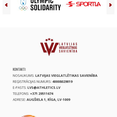
KONTAKTI:
NOSAUKUMS:
LATVIJAS VIEGLATLĒTIKAS SAVIENĪBA
REĢISTRĀCIJAS NUMURS:
40008029019
E-PASTS:
LVS@ATHLETICS.LV
TELEFONS:
+371 29511674
ADRESE:
AUGŠIELA 1, RĪGA, LV-1009