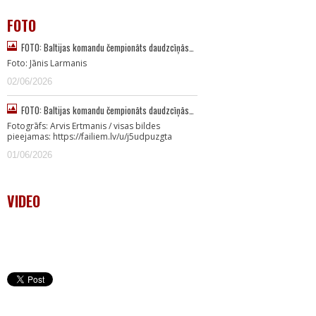
FOTO
FOTO: Baltijas komandu čempionāts daudzcīņās…
Foto: Jānis Larmanis
02/06/2026
FOTO: Baltijas komandu čempionāts daudzcīņās…
Fotogrāfs: Arvis Ertmanis / visas bildes
pieejamas: https://failiem.lv/u/j5udpuzgta
01/06/2026
VIDEO