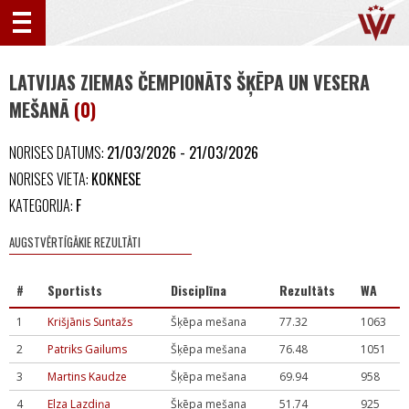
LATVIJAS ZIEMAS ČEMPIONĀTS ŠĶĒPA UN VESERA
MEŠANĀ
(0)
NORISES DATUMS:
21/03/2026 - 21/03/2026
NORISES VIETA:
KOKNESE
KATEGORIJA:
F
AUGSTVĒRTĪGĀKIE REZULTĀTI
#
Sportists
Disciplīna
Rezultāts
WA
1
Krišjānis Suntažs
Šķēpa mešana
77.32
1063
2
Patriks Gailums
Šķēpa mešana
76.48
1051
3
Martins Kaudze
Šķēpa mešana
69.94
958
4
Elza Lazdiņa
Šķēpa mešana
51.74
925