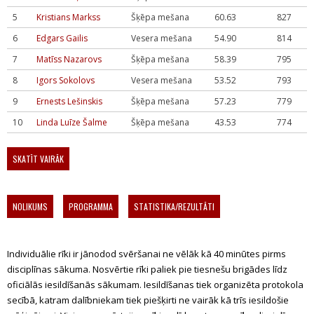
5
Kristians Markss
Šķēpa mešana
60.63
827
6
Edgars Gailis
Vesera mešana
54.90
814
7
Matīss Nazarovs
Šķēpa mešana
58.39
795
8
Igors Sokolovs
Vesera mešana
53.52
793
9
Ernests Lešinskis
Šķēpa mešana
57.23
779
10
Linda Luīze Šalme
Šķēpa mešana
43.53
774
SKATĪT VAIRĀK
NOLIKUMS
PROGRAMMA
STATISTIKA/REZULTĀTI
Individuālie rīki ir jānodod svēršanai ne vēlāk kā 40 minūtes pirms
disciplīnas sākuma. Nosvērtie rīki paliek pie tiesnešu brigādes līdz
oficiālās iesildīšanās sākumam. Iesildīšanas tiek organizēta protokola
secībā, katram dalībniekam tiek piešķirti ne vairāk kā trīs iesildošie