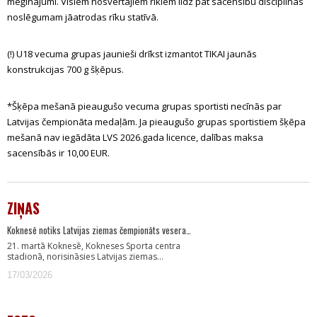
mēģinājumi. Visiem nosvērtajiem rīkiem līdz pat sacensību disciplīnas
noslēgumam jāatrodas rīku statīvā.
(!) U18 vecuma grupas jaunieši drīkst izmantot TIKAI jaunās
konstrukcijas 700 g šķēpus.
*Šķēpa mešanā pieaugušo vecuma grupas sportisti necīnās par
Latvijas čempionāta medaļām. Ja pieaugušo grupas sportistiem šķēpa
mešanā nav iegādāta LVS 2026.gada licence, dalības maksa
sacensībās ir 10,00 EUR.
ZIŅAS
Koknesē notiks Latvijas ziemas čempionāts vesera…
21. martā Koknesē, Kokneses Sporta centra
stadionā, norisināsies Latvijas ziemas…
17/03/2026