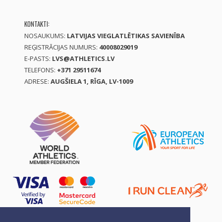
KONTAKTI:
NOSAUKUMS:
LATVIJAS VIEGLATLĒTIKAS SAVIENĪBA
REĢISTRĀCIJAS NUMURS:
40008029019
E-PASTS:
LVS@ATHLETICS.LV
TELEFONS:
+371 29511674
ADRESE:
AUGŠIELA 1, RĪGA, LV-1009