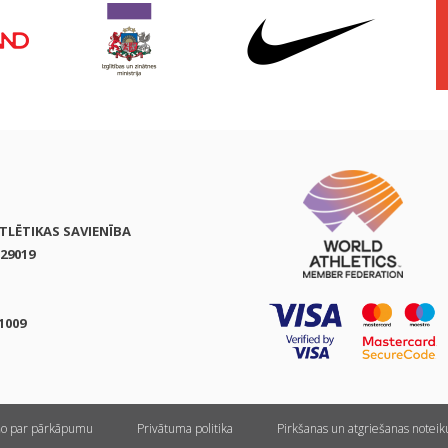
ATLĒTIKAS SAVIENĪBA
29019
1009
ņo par pārkāpumu
Privātuma politika
Pirkšanas un atgriešanas notei