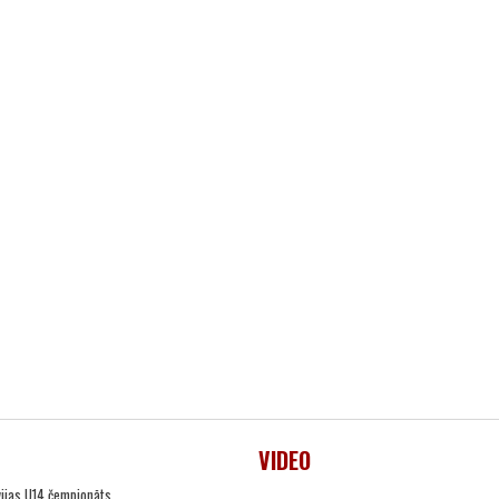
VIDEO
vijas U14 čempionāts