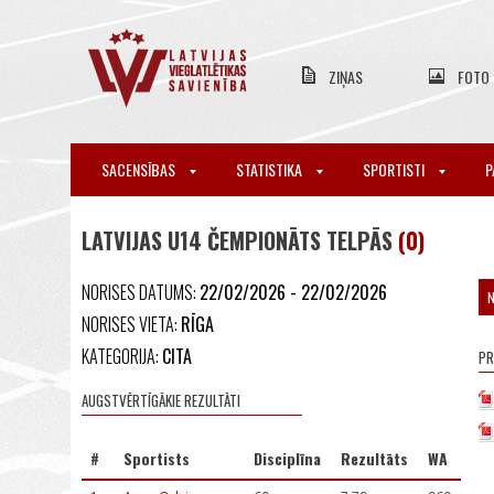
ZIŅAS
FOTO
SACENSĪBAS
STATISTIKA
SPORTISTI
P
LATVIJAS U14 ČEMPIONĀTS TELPĀS
(0)
NORISES DATUMS:
22/02/2026 - 22/02/2026
NORISES VIETA:
RĪGA
KATEGORIJA:
CITA
P
AUGSTVĒRTĪGĀKIE REZULTĀTI
#
Sportists
Disciplīna
Rezultāts
WA