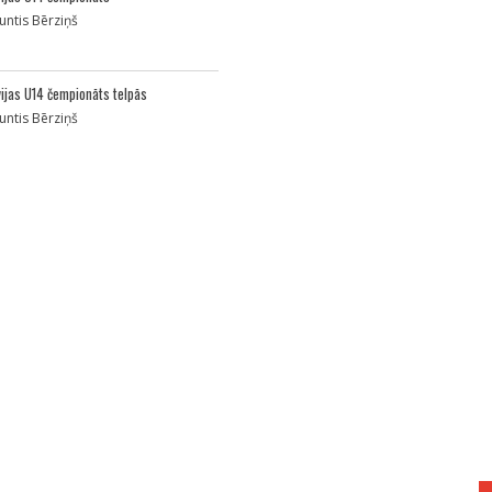
untis Bērziņš
vijas U14 čempionāts telpās
untis Bērziņš