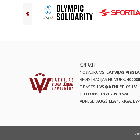
KONTAKTI:
NOSAUKUMS:
LATVIJAS VIEGL
REĢISTRĀCIJAS NUMURS:
400080
E-PASTS:
LVS@ATHLETICS.LV
TELEFONS:
+371 29511674
ADRESE:
AUGŠIELA 1, RĪGA, LV-
Zi