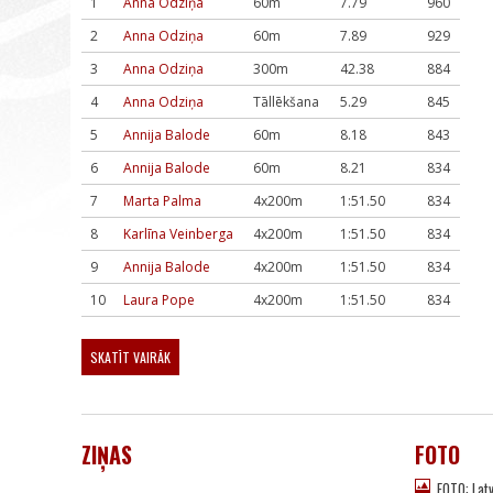
1
Anna Odziņa
60m
7.79
960
2
Anna Odziņa
60m
7.89
929
3
Anna Odziņa
300m
42.38
884
4
Anna Odziņa
Tāllēkšana
5.29
845
5
Annija Balode
60m
8.18
843
6
Annija Balode
60m
8.21
834
7
Marta Palma
4x200m
1:51.50
834
8
Karlīna Veinberga
4x200m
1:51.50
834
9
Annija Balode
4x200m
1:51.50
834
10
Laura Pope
4x200m
1:51.50
834
SKATĪT VAIRĀK
ZIŅAS
FOTO
FOTO: Lat