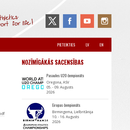
PIETEIKTIES
LV
EN
NOZĪMĪGĀKĀS SACENSĪBAS
Pasaules U20 čempionāts
Oregona, ASV
05. - 09. Augusts
2026
Eiropas čempionāts
Birmingema, Lielbritānija
pdf
10. - 16. Augusts
2026