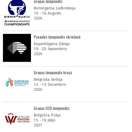
Eiropas čempionāts
Birmingema, Lielbritānija
10. - 16. Augusts
2026
Pasaules čempionāts skriešanā
Kopenhāgena, Dānija
19. - 20. Septembris
2026
Eiropas čempionāts krosā
Belgrada, Serbija
13. - 13. Decembris
2026
Eiropas U20 čempionāts
Bidgošča, Polija
15. - 18. Jūlijs
2027