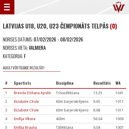
LATVIJAS U18, U20, U23 ČEMPIONĀTS TELPĀS
(0)
NORISES DATUMS:
07/02/2026 - 08/02/2026
NORISES VIETA:
VALMIERA
KATEGORIJA:
F
AUGSTVĒRTĪGĀKIE REZULTĀTI
#
Sportists
Disciplīna
Rezultāts
WA
1
Brenda Džiliana Apsīte
Trīssoļlēkšana
13.25
1041
2
Elizabete Cīrule
60m barjerskrējiens
8.65
1017
3
Elizabete Cīrule
60m barjerskrējiens
8.68
1011
4
Emīlija Vīksna
400m
56.04
1009
5
Emīlija Brauna
Tāllēkšana
6.04
1007