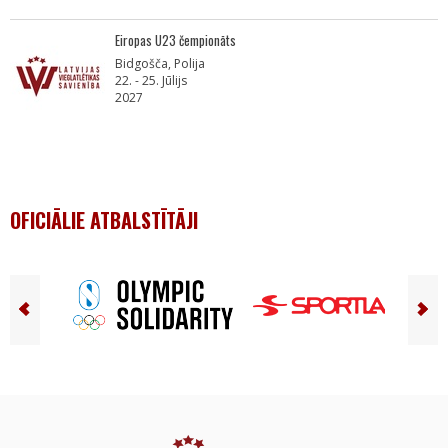
Eiropas U23 čempionāts
Bidgošča, Polija
22. - 25. Jūlijs
2027
OFICIĀLIE ATBALSTĪTĀJI