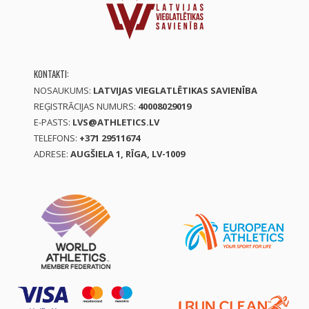
KONTAKTI:
NOSAUKUMS:
LATVIJAS VIEGLATLĒTIKAS SAVIENĪBA
REĢISTRĀCIJAS NUMURS:
40008029019
E-PASTS:
LVS@ATHLETICS.LV
TELEFONS:
+371 29511674
ADRESE:
AUGŠIELA 1, RĪGA, LV-1009