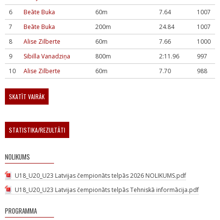
6
Beāte Buka
60m
7.64
1007
7
Beāte Buka
200m
24.84
1007
8
Alise Zilberte
60m
7.66
1000
9
Sibilla Vanadziņa
800m
2:11.96
997
10
Alise Zilberte
60m
7.70
988
SKATĪT VAIRĀK
STATISTIKA/REZULTĀTI
NOLIKUMS
U18_U20_U23 Latvijas čempionāts telpās 2026 NOLIKUMS.pdf
U18_U20_U23 Latvijas čempionāts telpās Tehniskā informācija.pdf
PROGRAMMA