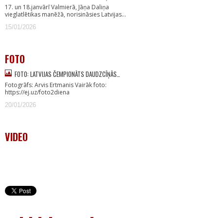
17. un 18.janvārī Valmierā, Jāņa Daliņa
vieglatlētikas manēžā, norisināsies Latvijas…
15/01/2026
FOTO
FOTO: LATVIJAS ČEMPIONĀTS DAUDZCĪŅĀS…
Fotogrāfs: Arvis Ertmanis Vairāk foto:
https://ej.uz/foto2diena
20/01/2026
VIDEO