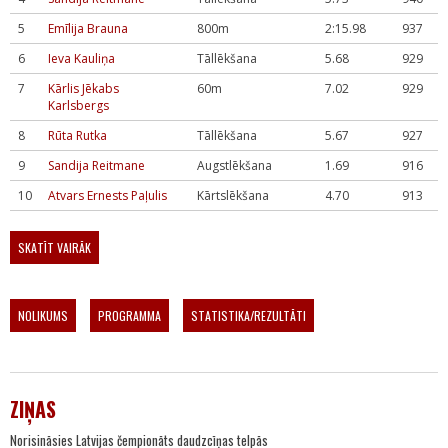
5
Emīlija Brauna
800m
2:15.98
937
6
Ieva Kauliņa
Tāllēkšana
5.68
929
7
Kārlis Jēkabs
60m
7.02
929
Karlsbergs
8
Rūta Rutka
Tāllēkšana
5.67
927
9
Sandija Reitmane
Augstlēkšana
1.69
916
10
Atvars Ernests Paļulis
Kārtslēkšana
4.70
913
SKATĪT VAIRĀK
NOLIKUMS
PROGRAMMA
STATISTIKA/REZULTĀTI
ZIŅAS
Norisināsies Latvijas čempionāts daudzcīņas telpās