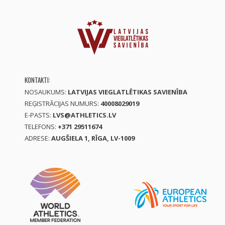
KONTAKTI:
NOSAUKUMS:
LATVIJAS VIEGLATLĒTIKAS SAVIENĪBA
REĢISTRĀCIJAS NUMURS:
40008029019
E-PASTS:
LVS@ATHLETICS.LV
TELEFONS:
+371 29511674
ADRESE:
AUGŠIELA 1, RĪGA, LV-1009