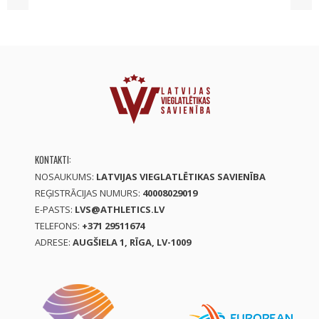
KONTAKTI:
NOSAUKUMS:
LATVIJAS VIEGLATLĒTIKAS SAVIENĪBA
REĢISTRĀCIJAS NUMURS:
40008029019
E-PASTS:
LVS@ATHLETICS.LV
TELEFONS:
+371 29511674
ADRESE:
AUGŠIELA 1, RĪGA, LV-1009