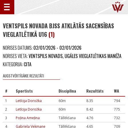
VENTSPILS NOVADA BJSS ATKLĀTĀS SACENSĪBAS
VIEGLATLĒTIKĀ U16
(1)
NORISES DATUMS:
02/01/2026 - 02/01/2026
NORISES VIETA:
VENTSPILS NOVADS, UGĀLES VIEGLATLĒTIKAS MANĒŽA
KATEGORIJA:
CITA
AUGSTVĒRTĪGĀKIE REZULTĀTI
#
Sportists
Disciplīna
Rezultāts
WA
1
Letīcija Dorožka
60m
8.35
794
2
Letīcija Dorožka
60m
8.42
775
3
Poļina Ameļina
Tāllēkšana
4.76
732
4
Gabriela Vekmane
Tāllēkšana
4.65
709