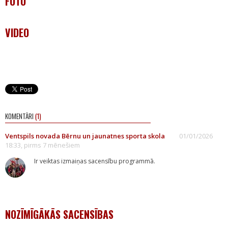
FOTO
VIDEO
KOMENTĀRI
(1)
Ventspils novada Bērnu un jaunatnes sporta skola
01/01/2026
18:33, pirms 7 mēnešiem
Ir veiktas izmaiņas sacensību programmā.
NOZĪMĪGĀKĀS SACENSĪBAS