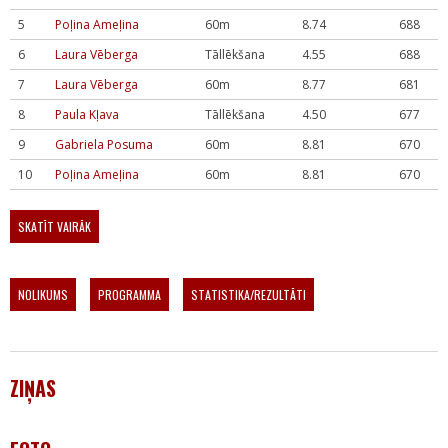
5
Poļina Ameļina
60m
8.74
688
6
Laura Vēberga
Tāllēkšana
4.55
688
7
Laura Vēberga
60m
8.77
681
8
Paula Kļava
Tāllēkšana
4.50
677
9
Gabriela Posuma
60m
8.81
670
10
Poļina Ameļina
60m
8.81
670
SKATĪT VAIRĀK
NOLIKUMS
PROGRAMMA
STATISTIKA/REZULTĀTI
ZIŅAS